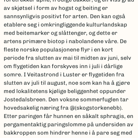
av skjøtsel i form av hogst og beiting er
sannsynligvis positivt for arten. Den kan også
etablere seg i omkringliggende kulturlandskap
med beitemarker og slåttenger, og dette er
artens primære biotop i nabolandene våre. De
fleste norske populasjonene flyr i en kort
periode fra slutten av mai til midten av juni, selv
om flygetiden kan forskyves inn i juli i dårlige
somre. I Veitastrond i Luster er flygetiden fra
slutten av juli til august, noe som kan ha å gjøre
med lokalitetens kjølige beliggenhet oppunder
Jostedalsbreen. Den voksne sommerfuglen tar
hovedsakelig næring fra @(skogstorkenebb).
Etter paringen får hunnen en såkalt sphragis, en
pergamentaktig paringslomme på undersiden av
bakkroppen som hindrer henne i å pare seg med