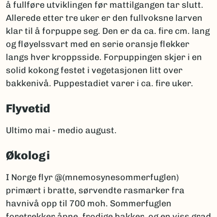
å fullføre utviklingen før mattilgangen tar slutt.
Allerede etter tre uker er den fullvoksne larven
klar til å forpuppe seg. Den er da ca. fire cm. lang
og fløyelssvart med en serie oransje flekker
langs hver kroppsside. Forpuppingen skjer i en
solid kokong festet i vegetasjonen litt over
bakkenivå. Puppestadiet varer i ca. fire uker.
Flyvetid
Ultimo mai - medio august.
Økologi
I Norge flyr @(mnemosynesommerfuglen)
primært i bratte, sørvendte rasmarker fra
havnivå opp til 700 moh. Sommerfuglen
foretrekker åpne, frodige bakker, og en viss grad