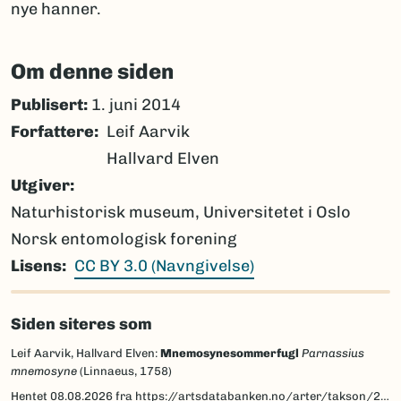
nye hanner.
Om denne siden
Publisert:
1. juni 2014
Forfattere
Leif Aarvik
Hallvard Elven
Utgiver
Naturhistorisk museum, Universitetet i Oslo
Norsk entomologisk forening
Lisens
CC BY 3.0 (Navngivelse)
Siden siteres som
Leif Aarvik, Hallvard Elven:
Mnemosynesommerfugl
Parnassius
mnemosyne
(Linnaeus, 1758)
Hentet
08.08.2026
fra https://artsdatabanken.no/arter/takson/29756/beskrivelse