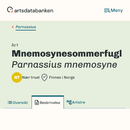
Hopp
til
hovedinnhold
Parnassius
Art
Mnemosynesommerfugl
Parnassius mnemosyne
NT
Nær truet
Finnes i Norge
Artstre
Oversikt
Beskrivelse