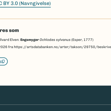
C BY 3.0 (Navngivelse)
eres som
llvard Elven:
Engsmyger
Ochlodes sylvanus
(Esper, 1777)
2026
fra https://artsdatabanken.no/arter/takson/29750/beskriv
g