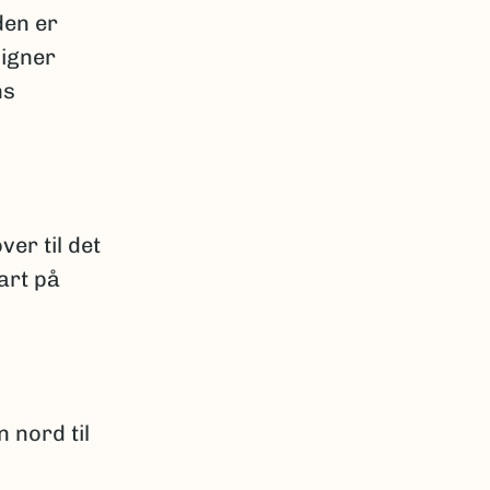
den er
ligner
ns
er til det
art på
 nord til