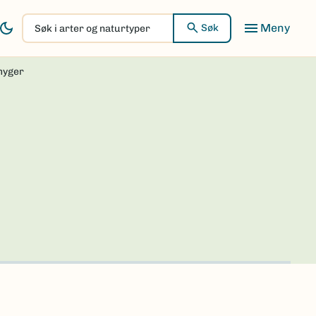
Søk
Søk
i
arter
myger
og
naturtyper