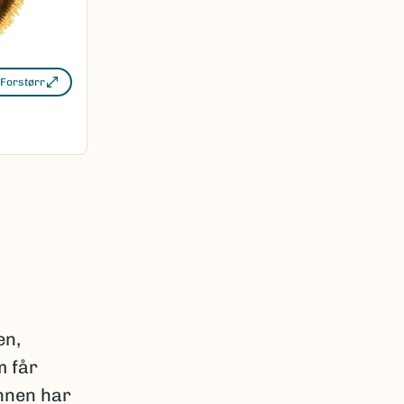
Forstørr
en,
m får
annen har