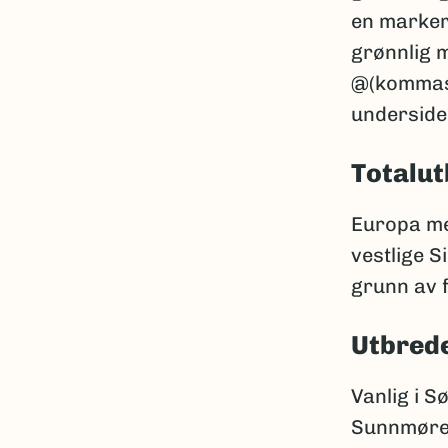
en markert
grønnlig m
@(kommasm
underside 
Totalut
Europa med
vestlige S
grunn av 
Utbrede
Vanlig i S
Sunnmøre