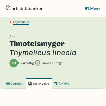
Hopp
til
hovedinnhold
Thymelicus
Art
Timoteismyger
Thymelicus lineola
LC
Livskraftig
Finnes i Norge
Artstre
Oversikt
Beskrivelse