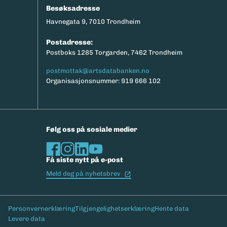
Besøksadresse
Havnegata 9, 7010 Trondheim
Postadresse:
Postboks 1285 Torgarden, 7462 Trondheim
postmottak@artsdatabanken.no
Organisasjonsnummer: 919 666 102
Følg oss på sosiale medier
Få siste nytt på e-post
(Ekstern lenke)
Meld deg på nyhetsbrev
Bunntekst
Personvernerklæring
Tilgjengelighetserklæring
Hente data
Levere data