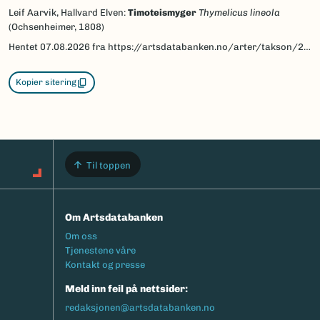
Leif Aarvik, Hallvard Elven:
Timoteismyger
Thymelicus lineola
(Ochsenheimer, 1808)
Hentet
07.08.2026
fra https://artsdatabanken.no/arter/takson/29746/beskrivelse
Kopier sitering
Til toppen
Om Artsdatabanken
Footermeny
Om oss
Tjenestene våre
Kontakt og presse
Meld inn feil på nettsider:
redaksjonen@artsdatabanken.no