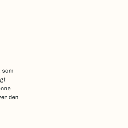
g som
agt
enne
yer den