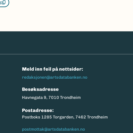
g
n
Meld inn feil på nettsider:
redaksjonen@artsdatabanken.no
Besøksadresse
Havnegata 9, 7010 Trondheim
Postadresse:
Postboks 1285 Torgarden, 7462 Trondheim
postmottak@artsdatabanken.no