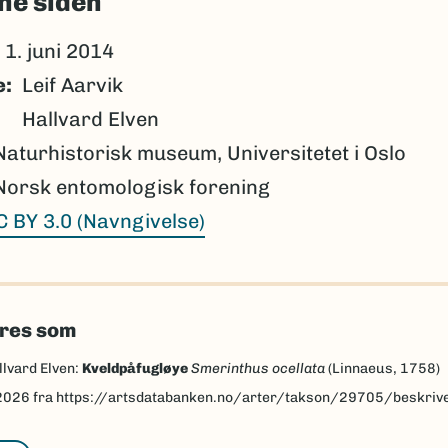
ne siden
1. juni 2014
e
Leif Aarvik
Hallvard Elven
Naturhistorisk museum, Universitetet i Oslo
Norsk entomologisk forening
C BY 3.0 (Navngivelse)
eres som
llvard Elven:
Kveldpåfugløye
Smerinthus ocellata
(Linnaeus, 1758)
2026
fra https://artsdatabanken.no/arter/takson/29705/beskriv