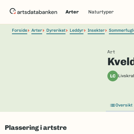
Hopp
til
Arter
Naturtyper
hovedinnhold
Forside
Arter
Dyreriket
Leddyr
Insekter
Sommerfugl
Art
Kvel
LC
Livskraf
Oversikt
Plassering i artstre