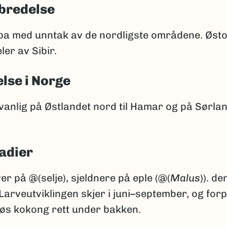
bredelse
pa med unntak av de nordligste områdene. Østov
ler av Sibir.
lse i Norge
anlig på Østlandet nord til Hamar og på Sørlan
adier
er på @(selje), sjeldnere på eple (@(
Malus
)). de
Larveutviklingen skjer i juni–september, og fo
 løs kokong rett under bakken.