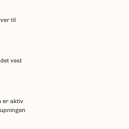
er til
det vest
n er aktiv
rpupningen