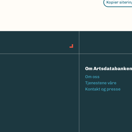
Kopier siterin
Om Artsdatabanke
Footermeny
Om oss
Tjenestene våre
Kontakt og presse