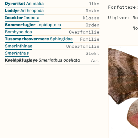
Skip
Rike
Dyreriket
Animalia
Forfattere
the
Rekke
Leddyr
Arthropoda
list
Utgiver
Na
Klasse
Insekter
Insecta
Orden
Sommerfugler
Lepidoptera
No
Overfamilie
Bombycoidea
Familie
Tussmørkesvermere
Sphingidae
Underfamilie
Smerinthinae
Slekt
Smerinthus
Art
Kveldpåfugløye
Smerinthus ocellata