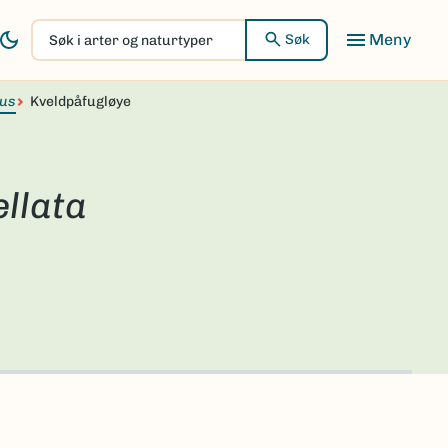
Søk
Søk
i
arter
hus
Kveldpåfugløye
og
naturtyper
llata