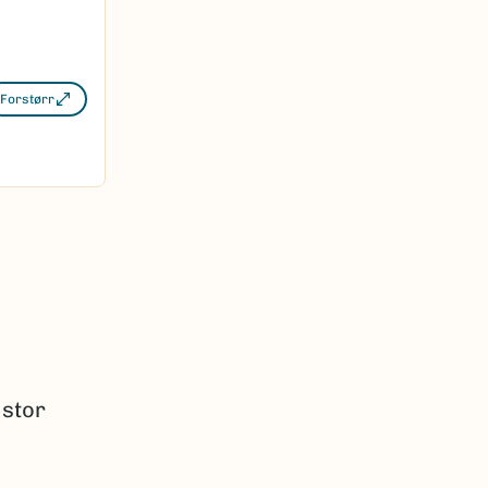
Forstørr
 stor