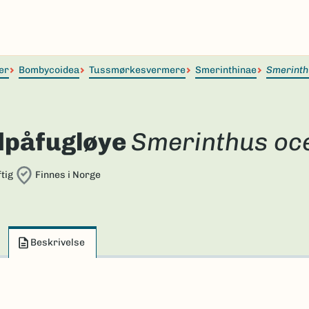
er
Bombycoidea
Tussmørkesvermere
Smerinthinae
Smerint
dpåfugløye
Smerinthus oce
tig
Finnes i Norge
Beskrivelse