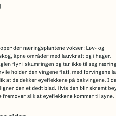
d
i
otoper der næringsplantene vokser: Løv- og
skog, åpne områder med lauvkratt og i hager.
len flyr i skumringen og tar ikke til seg nærin
hvile holder den vingene flatt, med forvingene l
ik at de dekker øyeflekkene på bakvingene. I d
ligner den et dødt blad. Hvis den blir skremt bø
 fremover slik at øyeflekkene kommer til syne.