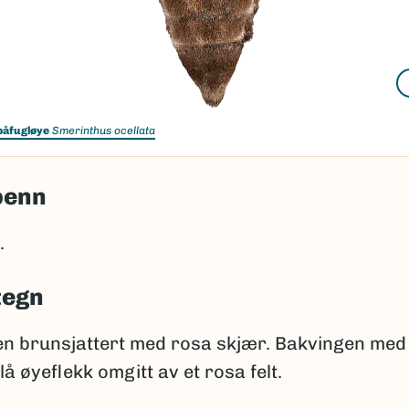
påfugløye
Smerinthus ocellata
penn
.
tegn
n brunsjattert med rosa skjær. Bakvingen med
lå øyeflekk omgitt av et rosa felt.