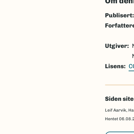
Om den
Publisert:
Forfatter
Utgiver
Lisens
C
Siden sit
Leif Aarvik, Ha
Hentet
06.08.