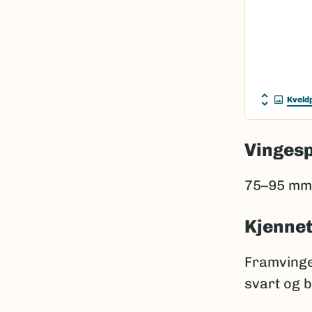
Kveld
Vinges
75–95 mm
Kjenne
Framvinge
svart og b