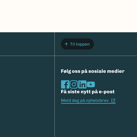
Til toppen
Følg oss på sosiale medier
Få siste nytt på e-post
(Ekstern l
Meld deg på nyhetsbrev