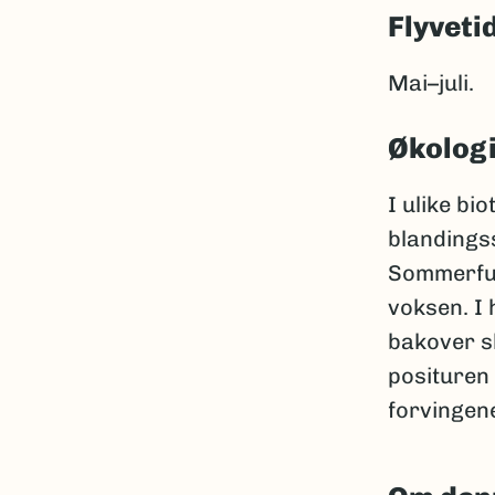
Flyveti
Mai–juli.
Økolog
I ulike bi
blandings
Sommerfug
voksen. I 
bakover sl
posituren 
forvingene