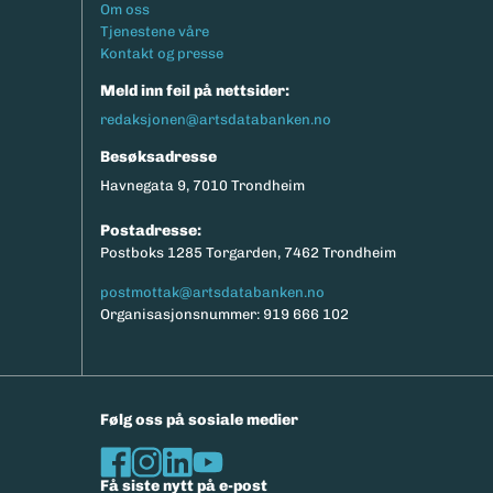
Footermeny
Om oss
Tjenestene våre
Kontakt og presse
Meld inn feil på nettsider:
redaksjonen@artsdatabanken.no
Besøksadresse
Havnegata 9, 7010 Trondheim
Postadresse:
Postboks 1285 Torgarden, 7462 Trondheim
postmottak@artsdatabanken.no
Organisasjonsnummer: 919 666 102
Følg oss på sosiale medier
Få siste nytt på e-post