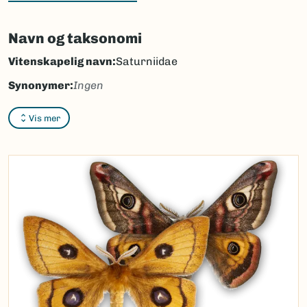
Navn og taksonomi
Vitenskapelig navn:
Saturniidae
Synonymer:
Ingen
Bokmål:
påfuglspinnere
Vis mer
Nynorsk:
påfuglspinnarar
Nordsamisk/Davvisámegiella:
Ingen
Vitenskapelig navn ID:
46470
Takson ID:
29693
(Ekstern lenke)
Gå til Nortaxa for flere detaljer