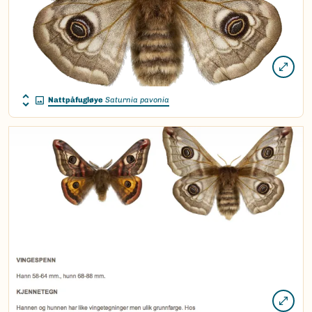
Nattpåfugløye
Saturnia pavonia