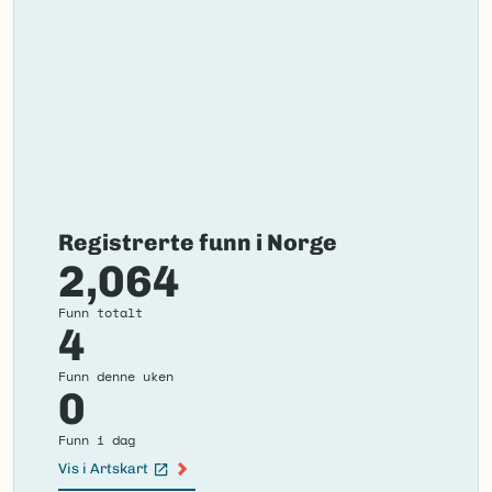
Registrerte funn i Norge
2,064
Funn totalt
4
Funn denne uken
0
Funn i dag
Vis i Artskart
(Ekstern lenke)