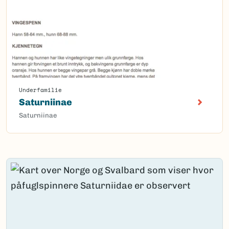
Underfamilie
Saturniinae
Saturniinae
Content loaded.