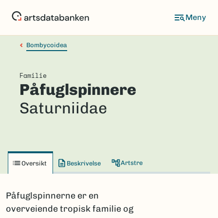
Hopp
til
hovedinnhold
Bombycoidea
Familie
Påfuglspinnere
Saturniidae
Artstre
Oversikt
Beskrivelse
Påfuglspinnerne er en
overveiende tropisk familie og