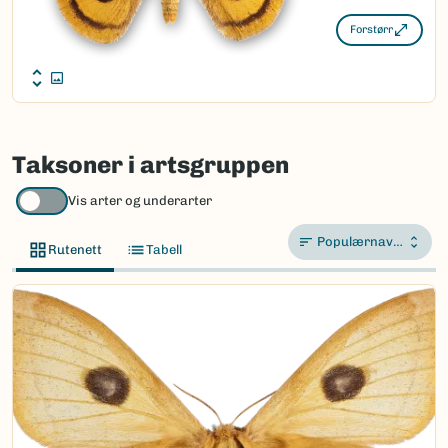
Forstørr
Taksoner i artsgruppen
Vis arter og underarter
Populærnavn A-Å
Rutenett
Tabell