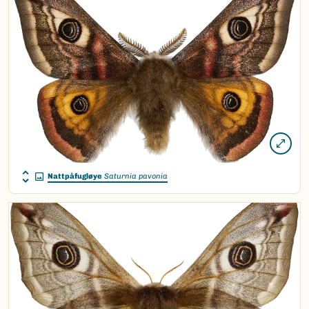
Nattpåfugløye
Saturnia pavonia