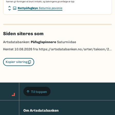
Nattpåfugløye
Saturnia pavonia
Siden siteres som
Artsdatabanken:
Påfuglspinnere
Saturniidae
Hentet
10.08.2026
fra https://artsdatabanken.no/arter/takson/29693
Kopier sitering
Til toppen
Om Artsdatabanken