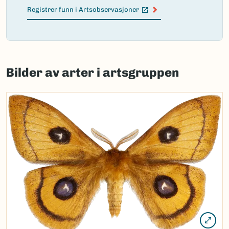
Registrer funn i Artsobservasjoner
(Ekstern lenke)
Failed
to
Bilder av arter i artsgruppen
load
map.