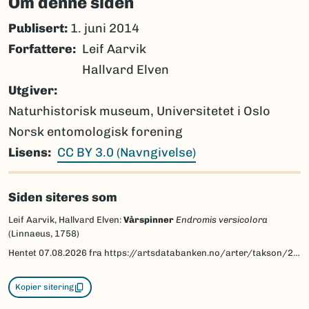
Om denne siden
Publisert:
1. juni 2014
Forfattere
Leif Aarvik
Hallvard Elven
Utgiver
Naturhistorisk museum, Universitetet i Oslo
Norsk entomologisk forening
Lisens
CC BY 3.0 (Navngivelse)
Siden siteres som
Leif Aarvik, Hallvard Elven:
Vårspinner
Endromis versicolora
(Linnaeus, 1758)
Hentet
07.08.2026
fra https://artsdatabanken.no/arter/takson/29692/beskrivelse
Kopier sitering