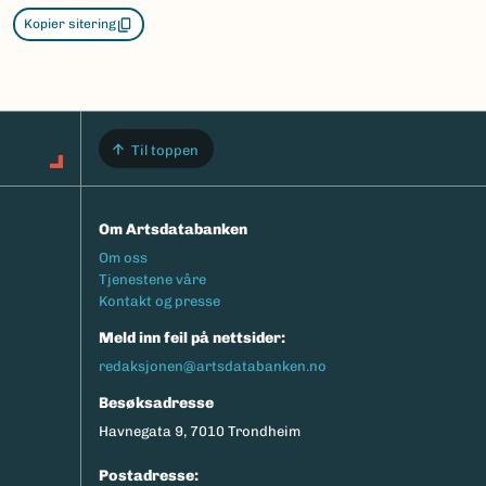
Kopier sitering
Til toppen
Om Artsdatabanken
Footermeny
Om oss
Tjenestene våre
Kontakt og presse
Meld inn feil på nettsider:
redaksjonen@artsdatabanken.no
Besøksadresse
Havnegata 9, 7010 Trondheim
Postadresse: