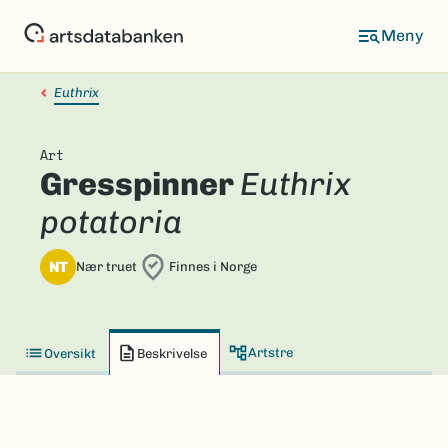
Hopp
til
hovedinnhold
Euthrix
Art
Gresspinner
Euthrix
potatoria
NT
Nær truet
Finnes i Norge
Artstre
Oversikt
Beskrivelse