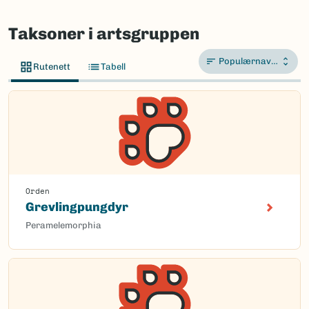
Taksoner i artsgruppen
Populærnavn A-Å
Rutenett
Tabell
Orden
Grevlingpungdyr
Peramelemorphia