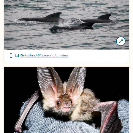
Grindhval
Globicephala melas