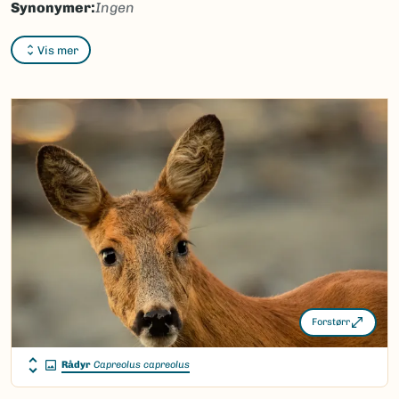
Synonymer:
Ingen
Bokmål:
pattedyr
Vis mer
Nynorsk:
pattedyr
Nordsamisk/Davvisámegiella:
njiččehasat
Vitenskapelig navn ID:
293
Takson ID:
293
(Ekstern lenke)
Gå til Nortaxa for flere detaljer
Forstørr
Rådyr
Capreolus capreolus