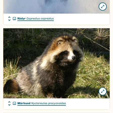
Rådyr
Capreolus capreolus
Mårhund
Nyctereutes procyonoides