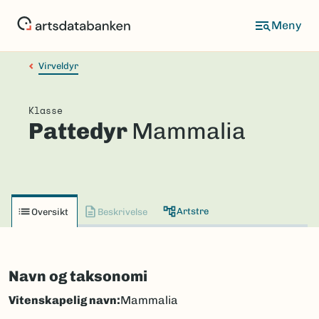
Hopp
til
hovedinnhold
Virveldyr
Klasse
Pattedyr
Mammalia
Artstre
Oversikt
Beskrivelse
Navn og taksonomi
Vitenskapelig navn:
Mammalia