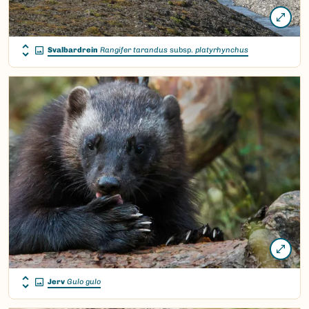
Svalbardrein
Rangifer tarandus
subsp.
platyrhynchus
Jerv
Gulo gulo