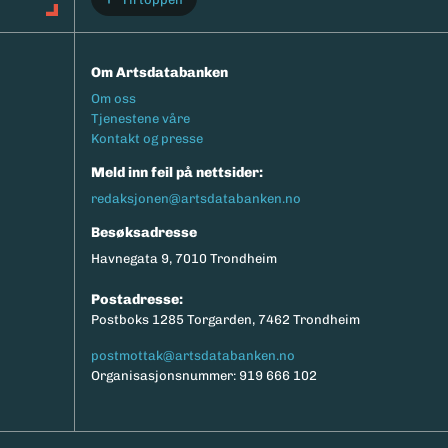
Om Artsdatabanken
Footermeny
Om oss
Tjenestene våre
Kontakt og presse
Meld inn feil på nettsider:
redaksjonen@artsdatabanken.no
Besøksadresse
Havnegata 9, 7010 Trondheim
Postadresse:
Postboks 1285 Torgarden, 7462 Trondheim
postmottak@artsdatabanken.no
Organisasjonsnummer: 919 666 102