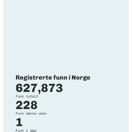
Registrerte funn i Norge
627,873
Funn totalt
228
Funn denne uken
1
Funn i dag