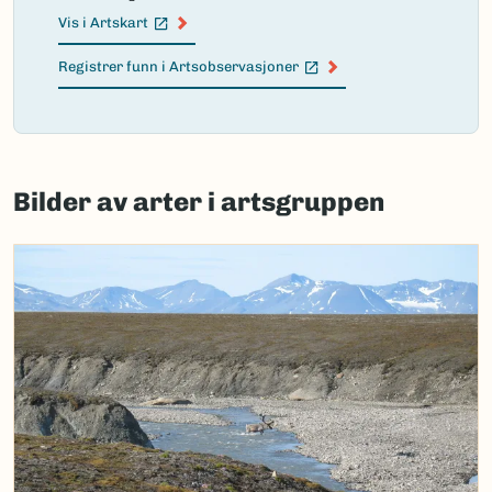
Vis i Artskart
(Ekstern lenke)
Registrer funn i Artsobservasjoner
(Ekstern lenke)
Failed
to
Bilder av arter i artsgruppen
load
map.