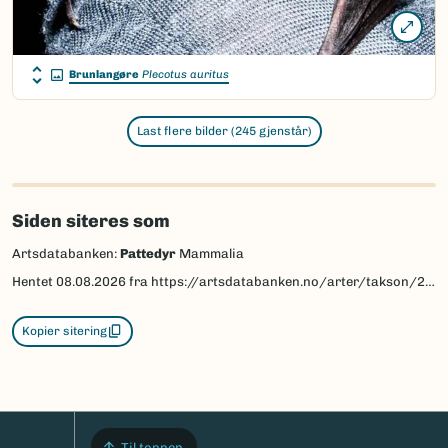
Brunlangøre
Plecotus auritus
Last flere bilder (245 gjenstår)
Siden siteres som
Artsdatabanken:
Pattedyr
Mammalia
Hentet
08.08.2026
fra https://artsdatabanken.no/arter/takson/293
Kopier sitering
Til toppen