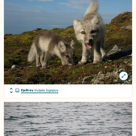
Fjellrev
Vulpes lagopus