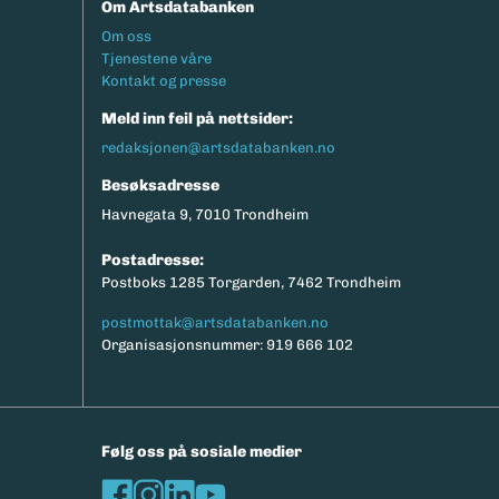
Om Artsdatabanken
Footermeny
Om oss
Tjenestene våre
Kontakt og presse
Meld inn feil på nettsider:
redaksjonen@artsdatabanken.no
Besøksadresse
Havnegata 9, 7010 Trondheim
Postadresse:
Postboks 1285 Torgarden, 7462 Trondheim
postmottak@artsdatabanken.no
Organisasjonsnummer: 919 666 102
Følg oss på sosiale medier