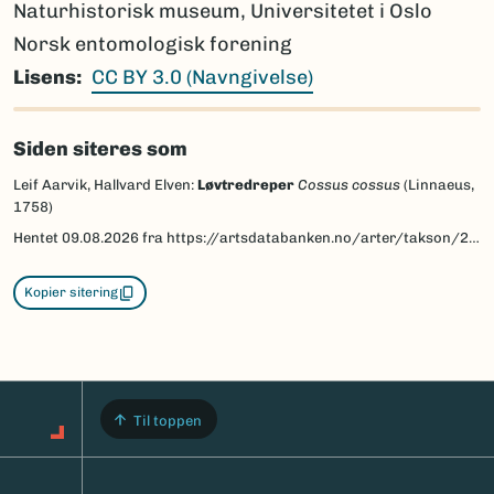
Naturhistorisk museum, Universitetet i Oslo
Norsk entomologisk forening
Lisens
CC BY 3.0 (Navngivelse)
Siden siteres som
Leif Aarvik, Hallvard Elven:
Løvtredreper
Cossus cossus
(Linnaeus,
1758)
Hentet
09.08.2026
fra https://artsdatabanken.no/arter/takson/28867/beskrivelse
Kopier sitering
Til toppen