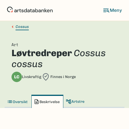
Hopp
til
hovedinnhold
Cossus
Art
Løvtredreper
Cossus
cossus
LC
Livskraftig
Finnes i Norge
Artstre
Oversikt
Beskrivelse