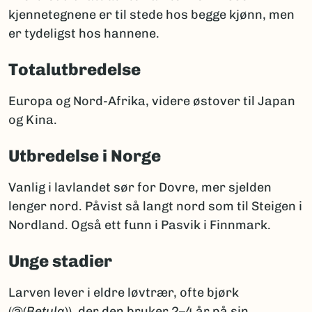
kjennetegnene er til stede hos begge kjønn, men
er tydeligst hos hannene.
Totalutbredelse
Europa og Nord-Afrika, videre østover til Japan
og Kina.
Utbredelse i Norge
Vanlig i lavlandet sør for Dovre, mer sjelden
lenger nord. Påvist så langt nord som til Steigen i
Nordland. Også ett funn i Pasvik i Finnmark.
Unge stadier
Larven lever i eldre løvtrær, ofte bjørk
(@(
Betula
)), der den bruker 2–4 år på sin