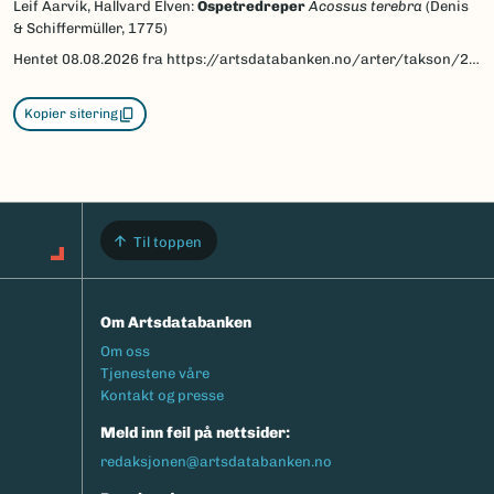
Leif Aarvik, Hallvard Elven:
Ospetredreper
Acossus terebra
(Denis
& Schiffermüller, 1775)
Hentet
08.08.2026
fra https://artsdatabanken.no/arter/takson/28865/beskrivelse
Kopier sitering
Til toppen
Om Artsdatabanken
Footermeny
Om oss
Tjenestene våre
Kontakt og presse
Meld inn feil på nettsider:
redaksjonen@artsdatabanken.no