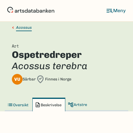
Hopp
til
hovedinnhold
Acossus
Art
Ospetredreper
Acossus terebra
VU
Sårbar
Finnes i Norge
Artstre
Oversikt
Beskrivelse