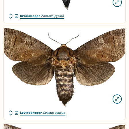
Greindreper
Zeuzera pyrina
Løvtredreper
Cossus cossus