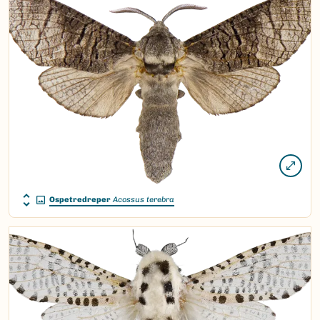
Ospetredreper
Acossus terebra