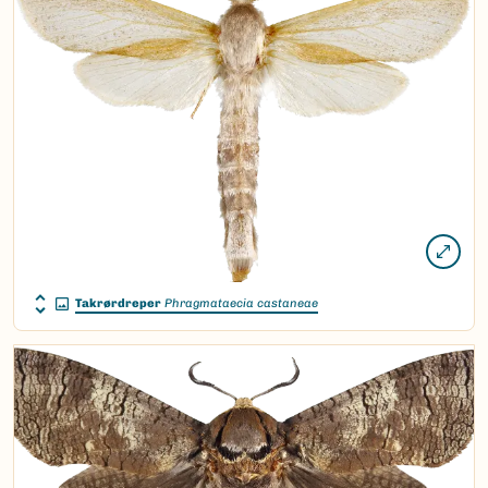
Takrørdreper
Phragmataecia castaneae