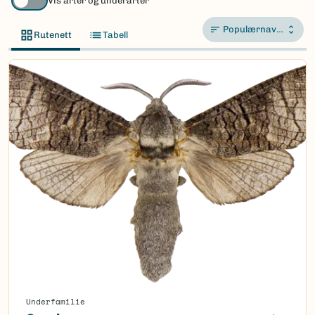
Vis arter og underarter
Populærnavn A-Å
Rutenett
Tabell
Underfamilie