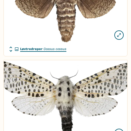
Løvtredreper
Cossus cossus