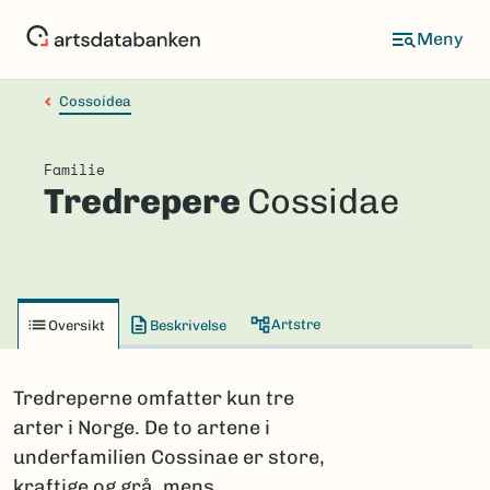
Hopp
til
hovedinnhold
Cossoidea
Familie
Tredrepere
Cossidae
Artstre
Oversikt
Beskrivelse
Tredreperne omfatter kun tre
arter i Norge. De to artene i
underfamilien Cossinae er store,
kraftige og grå, mens