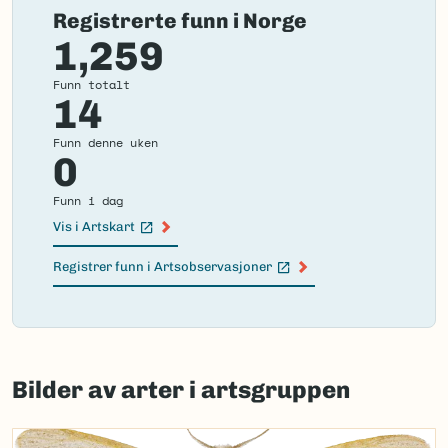
Registrerte funn i Norge
1,259
Funn totalt
14
Funn denne uken
0
Funn i dag
Vis i Artskart
(Ekstern lenke)
Registrer funn i Artsobservasjoner
(Ekstern lenke)
Failed
to
Bilder av arter i artsgruppen
load
map.