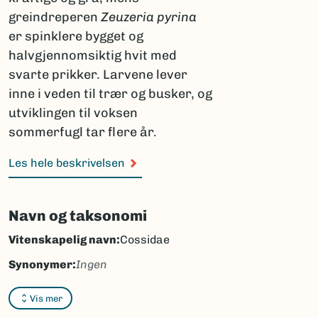
greindreperen
Zeuzeria pyrina
er spinklere bygget og
halvgjennomsiktig hvit med
svarte prikker. Larvene lever
inne i veden til trær og busker, og
utviklingen til voksen
sommerfugl tar flere år.
Les hele beskrivelsen
Navn og taksonomi
Vitenskapelig navn:
Cossidae
Synonymer:
Ingen
Bokmål:
tredrepere
Vis mer
Nynorsk:
tredreparar