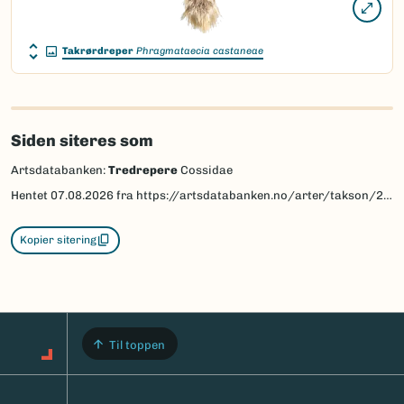
Takrørdreper
Phragmataecia castaneae
Siden siteres som
Artsdatabanken:
Tredrepere
Cossidae
Hentet
07.08.2026
fra https://artsdatabanken.no/arter/takson/28862
Kopier sitering
Til toppen