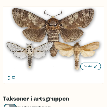
Nordsamisk/Davvisámegiella:
Ingen
Vitenskapelig navn ID:
45639
Takson ID:
28862
(Ekstern lenke)
Gå til Nortaxa for flere detaljer
Forstørr
Taksoner i artsgruppen