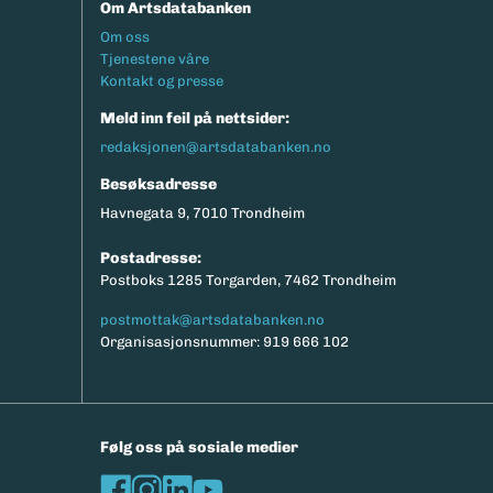
Om Artsdatabanken
Footermeny
Om oss
Tjenestene våre
Kontakt og presse
Meld inn feil på nettsider:
redaksjonen@artsdatabanken.no
Besøksadresse
Havnegata 9, 7010 Trondheim
Postadresse:
Postboks 1285 Torgarden, 7462 Trondheim
postmottak@artsdatabanken.no
Organisasjonsnummer: 919 666 102
Følg oss på sosiale medier