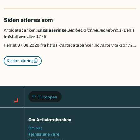
Siden siteres som
Artsdatabanken:
Engglassvinge
Bembecia ichneumoniformis
(Denis
& Schiffermüller, 1775)
Hentet
07.08.2026
fra https://artsdatabanken.no/arter/takson/28860
Kopier sitering
Til toppen
Om Artsdatabanken
Footermeny
Om oss
Tjenestene våre