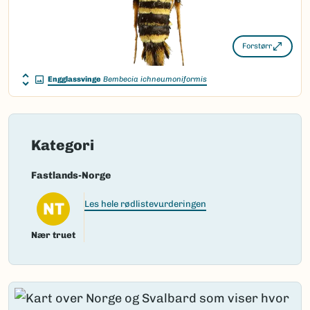
(Ekstern lenke)
Gå til Nortaxa for flere detaljer
Forstørr
Engglassvinge
Bembecia ichneumoniformis
Kategori
Fastlands-Norge
NT
Les hele rødlistevurderingen
Nær truet