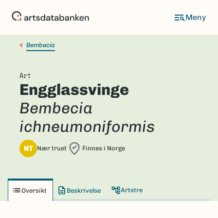
Hopp
til
hovedinnhold
Bembecia
Art
Engglassvinge
Bembecia
ichneumoniformis
NT
Nær truet
Finnes i Norge
Artstre
Oversikt
Beskrivelse