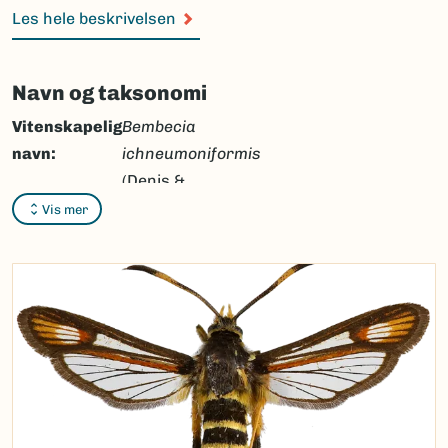
Les hele beskrivelsen
Navn og taksonomi
Vitenskapelig
Bembecia
navn:
ichneumoniformis
(Denis &
Schiffermüller, 1775)
Vis mer
Synonymer:
Ingen
Bokmål:
engglassvinge
Nynorsk:
engglasveng
Nordsamisk/Davvisámegiella:
Ingen
Vitenskapelig navn ID:
45637
Takson ID:
28860