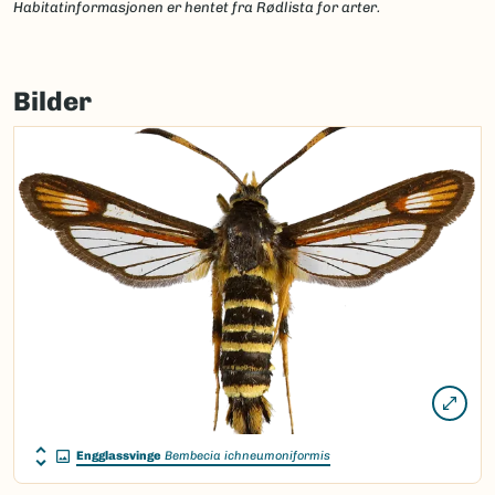
Habitatinformasjonen er hentet fra Rødlista for arter.
Bilder
Engglassvinge
Bembecia ichneumoniformis