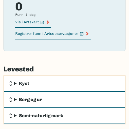
0
Funn i dag
Vis i Artskart
(Ekstern lenke)
Registrer funn i Artsobservasjoner
(Ekstern lenke)
Failed
to
Levested
load
map.
Kyst
Berg og ur
Semi-naturlig mark