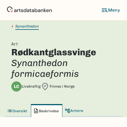
Hopp
til
hovedinnhold
Synanthedon
Art
Rødkantglassvinge
Synanthedon
formicaeformis
LC
Livskraftig
Finnes i Norge
Artstre
Oversikt
Beskrivelse