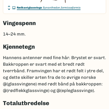
Rødkantglassvinge
Synanthedon formicaeformis
Vingespenn
14–24 mm.
Kjennetegn
Hannens antenner med fine hår. Brystet er svart.
Bakkroppen er svart med et bredt rødt
tverrbånd. Framvingen har et rødt felt i ytre del,
og dette skiller arten fra de to øvrige norske
@(glassvingene) med rødt bånd på bakkroppen:
@(rødflekkglassvinge) og @(epleglassvinge).
Totalutbredelse