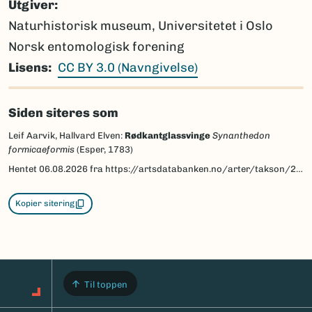
Utgiver
Naturhistorisk museum, Universitetet i Oslo
Norsk entomologisk forening
Lisens
CC BY 3.0 (Navngivelse)
Siden siteres som
Leif Aarvik, Hallvard Elven:
Rødkantglassvinge
Synanthedon
formicaeformis
(Esper, 1783)
Hentet
06.08.2026
fra https://artsdatabanken.no/arter/takson/28855/beskrivelse
Kopier sitering
Til toppen