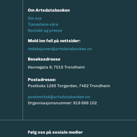
Om Artsdatabanken
Footermeny
Om oss
Tjenestene våre
Kontakt og presse
Meld inn feil på nettsider:
redaksjonen@artsdatabanken.no
Besøksadresse
Havnegata 9, 7010 Trondheim
Postadresse:
Postboks 1285 Torgarden, 7462 Trondheim
postmottak@artsdatabanken.no
Organisasjonsnummer: 919 666 102
Følg oss på sosiale medier