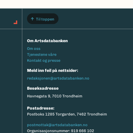
Til toppen
Om Artsdatabanken
Footermeny
Om oss
Tjenestene våre
Kontakt og presse
Meld inn feil på nettsider:
redaksjonen@artsdatabanken.no
Besøksadresse
Havnegata 9, 7010 Trondheim
Postadresse:
Postboks 1285 Torgarden, 7462 Trondheim
postmottak@artsdatabanken.no
Organisasjonsnummer: 919 666 102