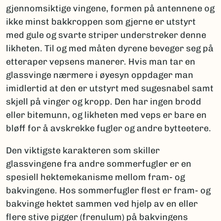
gjennomsiktige vingene, formen på antennene og
ikke minst bakkroppen som gjerne er utstyrt
med gule og svarte striper understreker denne
likheten. Til og med måten dyrene beveger seg på
etteraper vepsens manerer. Hvis man tar en
glassvinge nærmere i øyesyn oppdager man
imidlertid at den er utstyrt med sugesnabel samt
skjell på vinger og kropp. Den har ingen brodd
eller bitemunn, og likheten med veps er bare en
bløff for å avskrekke fugler og andre bytteetere.
Den viktigste karakteren som skiller
glassvingene fra andre sommerfugler er en
spesiell hektemekanisme mellom fram- og
bakvingene. Hos sommerfugler flest er fram- og
bakvinge hektet sammen ved hjelp av en eller
flere stive pigger (frenulum) på bakvingens