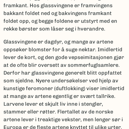
framkant. Hos glassvingene er framvingens
bakkant foldet ned og bakvingens framkant
foldet opp, og begge foldene er utstyrt med en
rekke børster som låser seg i hverandre.
Glassvingene er dagdyr, og mange av artene
oppsøker blomster for å suge nektar. Imidlertid
lever de kort, og den gode vepseimitasjonen gjør
at de ofte blir oversett av sommerfuglsamlere.
Derfor har glassvingene generelt blitt oppfattet
som sjeldne. Nyere undersøkelser ved hjelp av
kunstige feromoner (duftlokking) viser imidlertid
at mange av artene egentlig er svært tallrike.
Larvene lever et skjult liv inne i stengler,
stammer eller røtter. Flertallet av de norske
artene lever i treaktige vekster, men lenger sør i
Europa er de fleste artene knyttet til ulike urter.