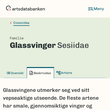
Hopp
til
hovedinnhold
Cossoidea
Familie
Glassvinger
Sesiidae
Artstre
Oversikt
Beskrivelse
Glassvingene utmerker seg ved sitt
vepseaktige utseende. De fleste artene
har smale, gjennomsiktige vinger og