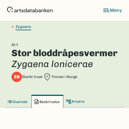
Hopp
til
hovedinnhold
Zygaena
Art
Stor bloddråpesvermer
Zygaena lonicerae
EN
Sterkt truet
Finnes i Norge
Artstre
Oversikt
Beskrivelse