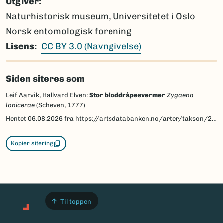
Utgiver
Naturhistorisk museum, Universitetet i Oslo
Norsk entomologisk forening
Lisens
CC BY 3.0 (Navngivelse)
Siden siteres som
Leif Aarvik, Hallvard Elven:
Stor bloddråpesvermer
Zygaena
lonicerae
(Scheven, 1777)
Hentet
06.08.2026
fra https://artsdatabanken.no/arter/takson/28838/beskrivelse
Kopier sitering
Til toppen