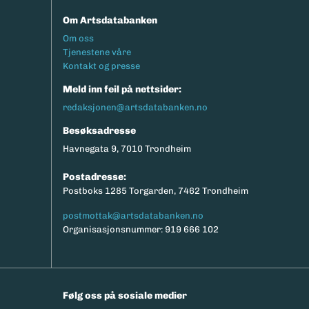
Om Artsdatabanken
Footermeny
Om oss
Tjenestene våre
Kontakt og presse
Meld inn feil på nettsider:
redaksjonen@artsdatabanken.no
Besøksadresse
Havnegata 9, 7010 Trondheim
Postadresse:
Postboks 1285 Torgarden, 7462 Trondheim
postmottak@artsdatabanken.no
Organisasjonsnummer: 919 666 102
Følg oss på sosiale medier