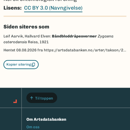
Lisens
CC BY 3.0 (Navngivelse)
Siden siteres som
Leif Aarvik, Hallvard Elven:
Båndbloddråpesvermer
Zygaena
osterodensis
Reiss, 1921
Hentet
08.08.2026
fra https://artsdatabanken.no/arter/takson/28836/beskrivelse
Kopier sitering
Til toppen
Om Artsdatabanken
Footermeny
Om oss