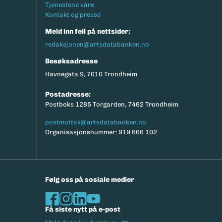
Tjenestene våre
Kontakt og presse
Meld inn feil på nettsider:
redaksjonen@artsdatabanken.no
Besøksadresse
Havnegata 9, 7010 Trondheim
Postadresse:
Postboks 1285 Torgarden, 7462 Trondheim
postmottak@artsdatabanken.no
Organisasjonsnummer: 919 666 102
Følg oss på sosiale medier
Få siste nytt på e-post
(Ekstern lenke)