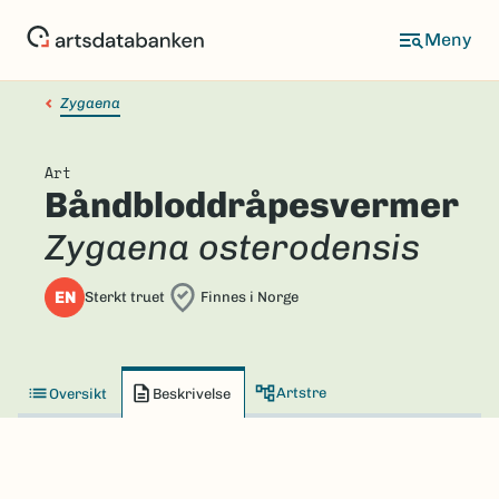
Hopp
til
hovedinnhold
Zygaena
Art
Båndbloddråpesvermer
Zygaena osterodensis
EN
Sterkt truet
Finnes i Norge
Artstre
Oversikt
Beskrivelse