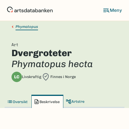
Hopp
til
hovedinnhold
Phymatopus
Art
Dvergroteter
Phymatopus hecta
LC
Livskraftig
Finnes i Norge
Artstre
Oversikt
Beskrivelse