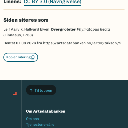
Lisens
CC BY 3.0 (Navngivelse)
Siden siteres som
Leif Aarvik, Hallvard Elven:
Dvergroteter
Phymatopus hecta
(Linnaeus, 1758)
Hentet
07.08.2026
fra https://artsdatabanken.no/arter/takson/27791/beskrivelse
Kopier sitering
Til toppen
Om Artsdatabanken
Footermeny
Om oss
Tjenestene våre