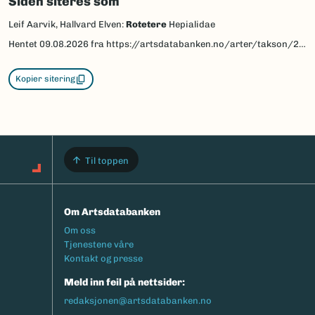
Siden siteres som
Leif Aarvik, Hallvard Elven:
Rotetere
Hepialidae
Hentet
09.08.2026
fra https://artsdatabanken.no/arter/takson/27781/beskrivelse
Kopier sitering
Til toppen
Om Artsdatabanken
Footermeny
Om oss
Tjenestene våre
Kontakt og presse
Meld inn feil på nettsider:
redaksjonen@artsdatabanken.no