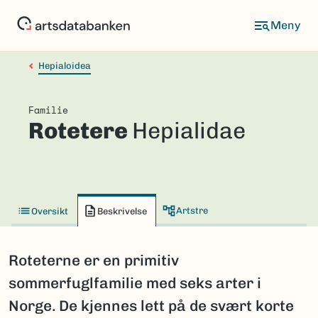
Hopp
til
hovedinnhold
Hepialoidea
Familie
Rotetere
Hepialidae
Artstre
Oversikt
Beskrivelse
Roteterne er en primitiv
sommerfuglfamilie med seks arter i
Norge. De kjennes lett på de svært korte