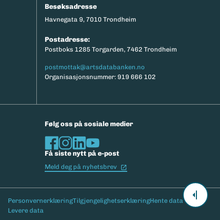
Besøksadresse
Havnegata 9, 7010 Trondheim
Postadresse:
Postboks 1285 Torgarden, 7462 Trondheim
postmottak@artsdatabanken.no
Organisasjonsnummer: 919 666 102
Følg oss på sosiale medier
Få siste nytt på e-post
(Ekstern lenke)
Meld deg på nyhetsbrev
Bunntekst
Personvernerklæring
Tilgjengelighetserklæring
Hente data
Levere data