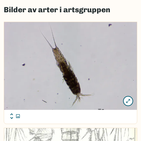
to
Bilder av arter i artsgruppen
load
map.