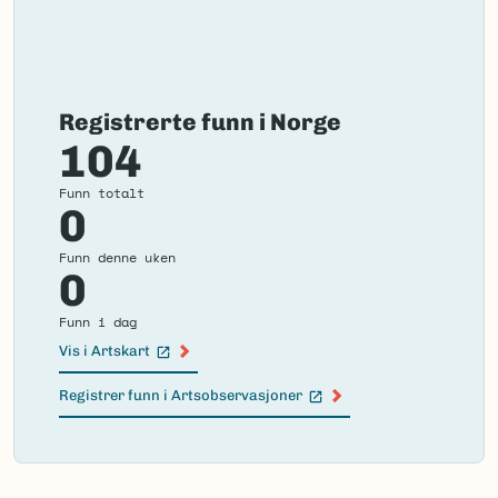
Registrerte funn i Norge
104
Funn totalt
0
Funn denne uken
0
Funn i dag
Vis i Artskart
(Ekstern lenke)
Registrer funn i Artsobservasjoner
(Ekstern lenke)
Failed