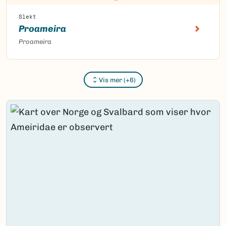
Slekt
Proameira
Proameira
Vis mer (+6)
Content loaded.