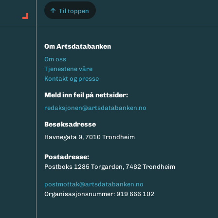
Til toppen
Om Artsdatabanken
Footermeny
Om oss
Tjenestene våre
Kontakt og presse
Meld inn feil på nettsider:
redaksjonen@artsdatabanken.no
Besøksadresse
Havnegata 9, 7010 Trondheim
Postadresse:
Postboks 1285 Torgarden, 7462 Trondheim
postmottak@artsdatabanken.no
Organisasjonsnummer: 919 666 102