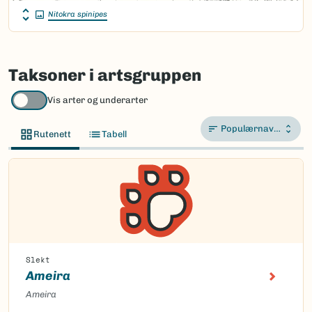
Nitokra spinipes
Taksoner i artsgruppen
Vis arter og underarter
Populærnavn A-Å
Rutenett
Tabell
Slekt
Ameira
Ameira