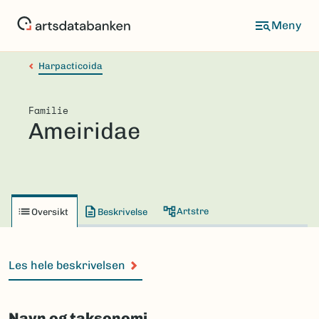
Hopp
til
hovedinnhold
Harpacticoida
Familie
Ameiridae
Artstre
Oversikt
Beskrivelse
Les hele beskrivelsen
Navn og taksonomi