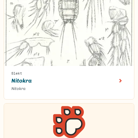
Slekt
Nitokra
Nitokra