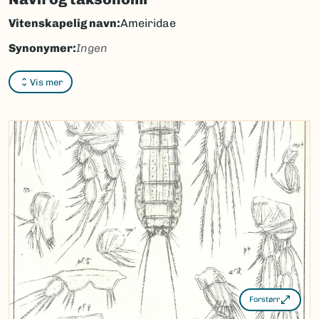
Vitenskapelig navn:
Ameiridae
Synonymer:
Ingen
Bokmål:
Ingen
Vis mer
Nynorsk:
Ingen
Nordsamisk/Davvisámegiella:
Ingen
Vitenskapelig navn ID:
43410
Takson ID:
26815
(Ekstern lenke)
Gå til Nortaxa for flere detaljer
Forstørr