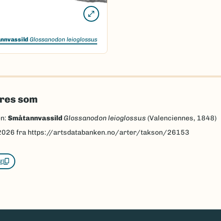
nnvassild
Glossanodon leioglossus
eres som
en:
Småtannvassild
Glossanodon leioglossus
(Valenciennes, 1848)
2026
fra https://artsdatabanken.no/arter/takson/26153
g