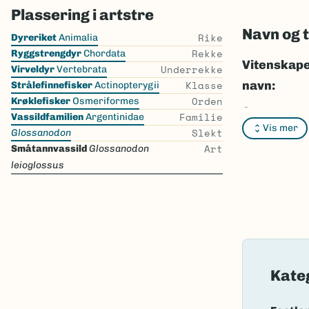
Plassering i artstre
Navn og 
Skip
Rike
Dyreriket
Animalia
the
Rekke
Ryggstrengdyr
Chordata
list
Vitenskape
Underrekke
Virveldyr
Vertebrata
Klasse
navn:
Strålefinnefisker
Actinopterygii
Orden
Krøklefisker
Osmeriformes
Synonymer
Familie
Vassildfamilien
Argentinidae
Vis mer
Slekt
Glossanodon
Bokmål:
sm
Art
Småtannvassild
Glossanodon
Nynorsk:
s
leioglossus
Nordsamis
Vitenskape
Takson ID:
Gå til Nort
Kate