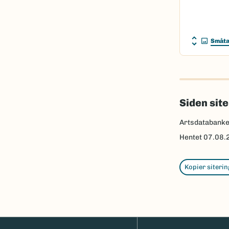
Småta
Siden sit
Artsdatabank
Hentet
07.08.
Kopier siterin