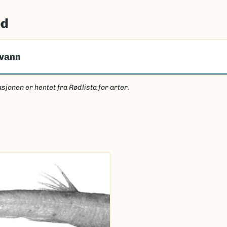
ed
tvann
sjonen er hentet fra Rødlista for arter.