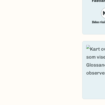
Fastla
Ikke ris