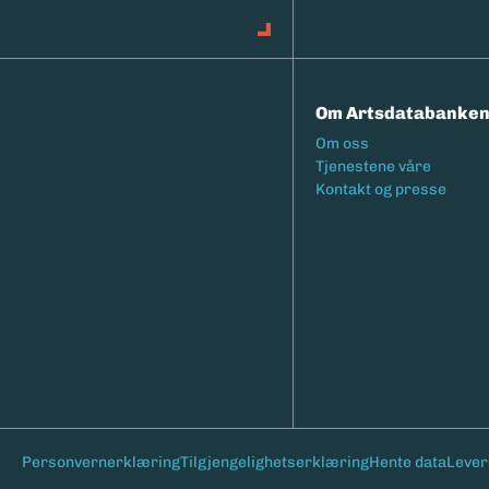
Om Artsdatabanke
Footermeny
Om oss
Tjenestene våre
Kontakt og presse
Bunntekst
Personvernerklæring
Tilgjengelighetserklæring
Hente data
Lever