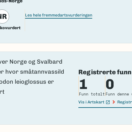
nds-Norge
NR
Les hele fremmedartsvurderingen
ikovurdert
Registrerte funn
1
0
Funn totalt
Funn denne 
Vis i Artskart
Registr
(Ekstern lenke)
(Ekster