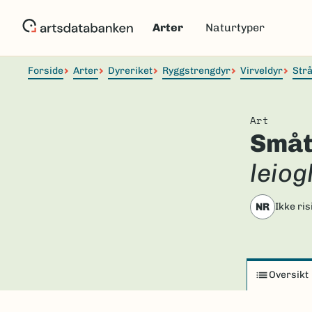
Hopp
til
Arter
Naturtyper
hovedinnhold
Forside
Arter
Dyreriket
Ryggstrengdyr
Virveldyr
Strå
Art
Småt
leiog
NR
Ikke ri
Oversikt