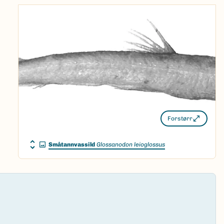
Forstørr
Småtannvassild
Glossanodon leioglossus