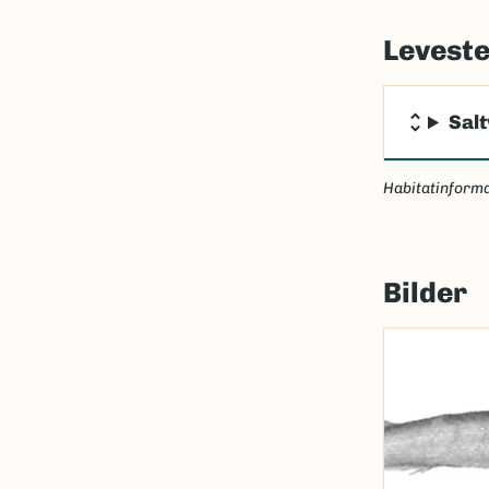
Levest
Sal
Habitatinforma
Bilder