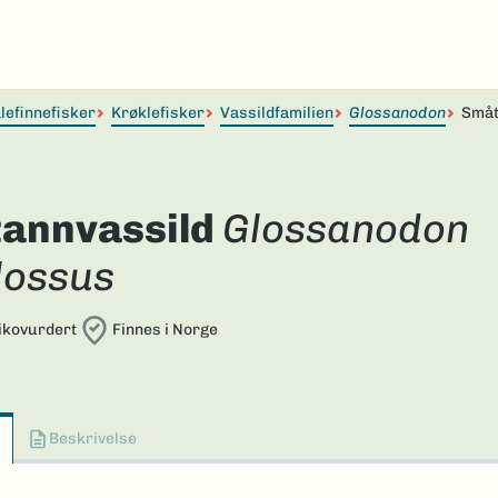
lefinnefisker
Krøklefisker
Vassildfamilien
Glossanodon
Småt
annvassild
Glossanodon
lossus
sikovurdert
Finnes i Norge
Beskrivelse