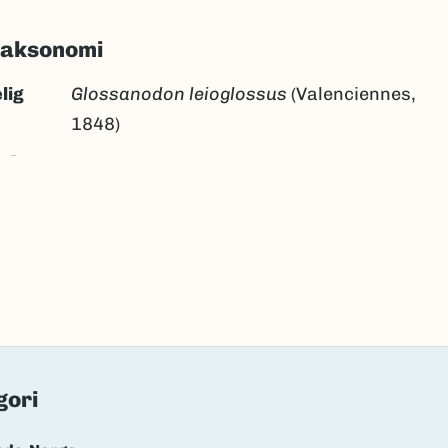
taksonomi
lig
Glossanodon leioglossus
(Valenciennes,
1848)
:
Ingen
åtannvassild
måtannvassild
k/Davvisámegiella:
Ingen
lig navn ID:
42651
26153
(Ekstern lenke)
axa for flere detaljer
gori