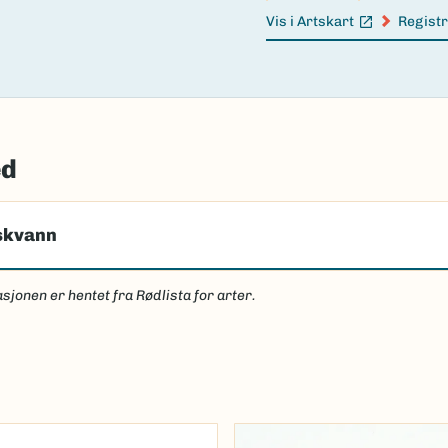
Vis i Artskart
Registr
(Ekstern lenke)
(Ekster
ed
skvann
sjonen er hentet fra Rødlista for arter.