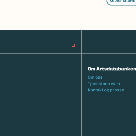
Kopier siterin
Om Artsdatabanke
Footermeny
Om oss
Tjenestene våre
Kontakt og presse