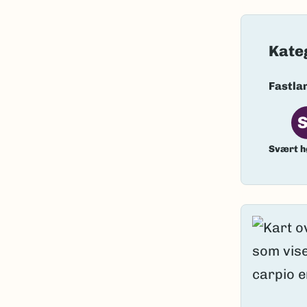
Nordsamis
Vitenskape
Kate
Takson ID:
Fastla
Gå til Nort
Svært h