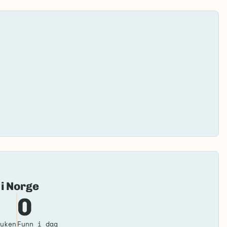
Fai
 i Norge
to
0
loa
ma
uken
Funn i dag