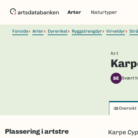
Hopp
til
Arter
Naturtyper
hovedinnhold
Forside
Arter
Dyreriket
Ryggstrengdyr
Virveldyr
Strå
Art
Karp
SE
Svært h
Oversikt
Plassering i artstre
Karpe
Cyp