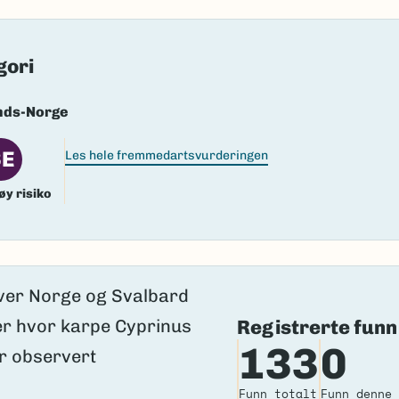
k/Davvisámegiella:
Ingen
lig navn ID:
42608
gori
26111
nds-Norge
(Ekstern lenke)
axa for flere detaljer
SE
Les hele fremmedartsvurderingen
øy risiko
Registrerte funn
133
0
Funn totalt
Funn denne 