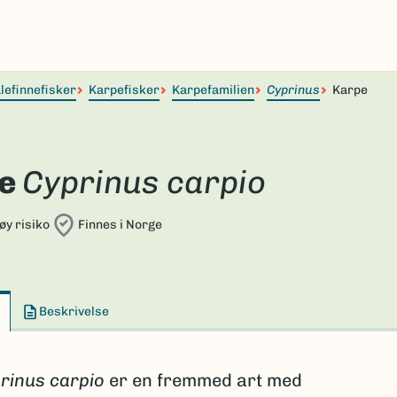
lefinnefisker
Karpefisker
Karpefamilien
Cyprinus
Karpe
e
Cyprinus carpio
øy risiko
Finnes i Norge
Beskrivelse
rinus carpio
er en fremmed art med