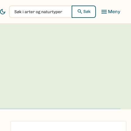
Søk
Søk
i
arter
og
naturtyper