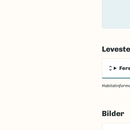
Levest
Fer
Habitatinforma
Bilder