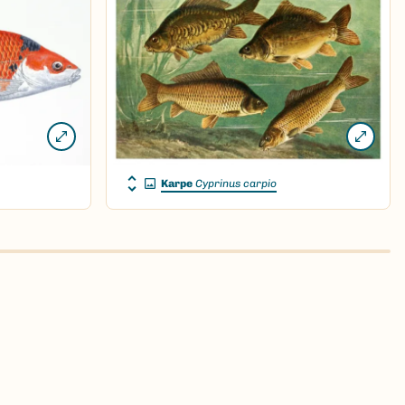
Karpe
Cyprinus carpio