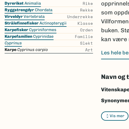
Skip
opprinnels
Rike
Dyreriket
Animalia
the
Rekke
Ryggstrengdyr
Chordata
som oppdr
list
Underrekke
Virveldyr
Vertebrata
Villformen
Klasse
Strålefinnefisker
Actinopterygii
Orden
buken. St
Karpefisker
Cypriniformes
Familie
Karpefamilien
Cyprinidae
kan være m
Slekt
Cyprinus
Art
Karpe
Cyprinus carpio
Les hele be
Navn og 
Vitenskape
Synonymer
Bokmål:
ka
Vis mer
Nynorsk:
k