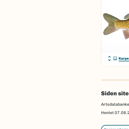
Karpe
Siden sit
Artsdatabank
Hentet
07.08.