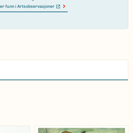
er funn i Artsobservasjoner
n lenke)