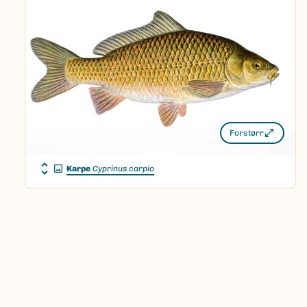
Forstørr
Karpe
Cyprinus carpio