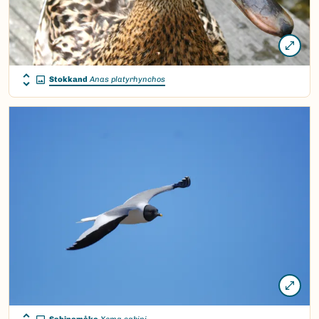
Stokkand
Anas platyrhynchos