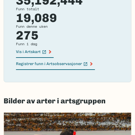
35,192,444
Funn totalt
19,089
Funn denne uken
275
Funn i dag
Vis i Artskart
(Ekstern lenke)
Registrer funn i Artsobservasjoner
(Ekstern lenke)
Failed
to
Bilder av arter i artsgruppen
load
map.