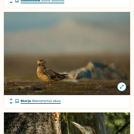
Gulnebblom
Gavia adamsii
Storjo
Stercorarius skua