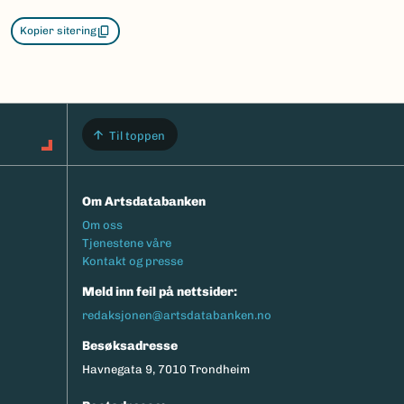
Kopier sitering
Til toppen
Om Artsdatabanken
Footermeny
Om oss
Tjenestene våre
Kontakt og presse
Meld inn feil på nettsider:
redaksjonen@artsdatabanken.no
Besøksadresse
Havnegata 9, 7010 Trondheim