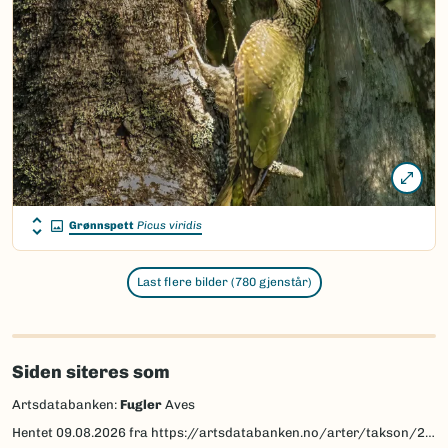
Grønnspett
Picus viridis
Last flere bilder (780 gjenstår)
Siden siteres som
Artsdatabanken:
Fugler
Aves
Hentet
09.08.2026
fra https://artsdatabanken.no/arter/takson/252