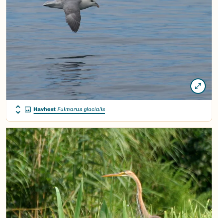
Havhest
Fulmarus glacialis