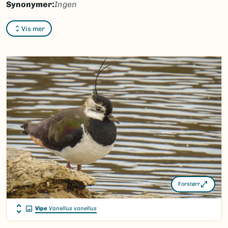
Synonymer:
Ingen
Bokmål:
fugler
Vis mer
Nynorsk:
fuglar
Nordsamisk/Davvisámegiella:
lottit
Vitenskapelig navn ID:
252
Takson ID:
252
(Ekstern lenke)
Gå til Nortaxa for flere detaljer
Forstørr
Vipe
Vanellus vanellus