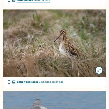
Sabinemåke
Xema sabini
Enkeltbekkasin
Gallinago gallinago