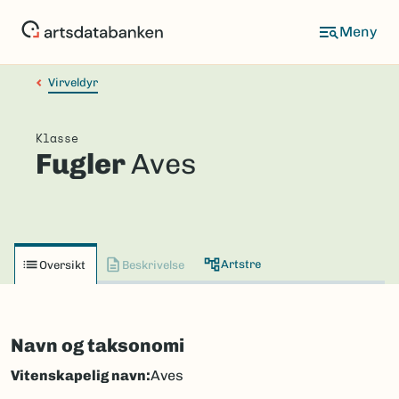
Hopp
til
hovedinnhold
Virveldyr
Klasse
Fugler
Aves
Artstre
Oversikt
Beskrivelse
Navn og taksonomi
Vitenskapelig navn:
Aves