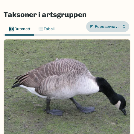
Taksoner i artsgruppen
Populærnavn A-Å
Rutenett
Tabell