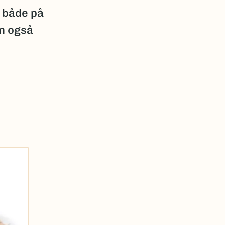
 både på
n også