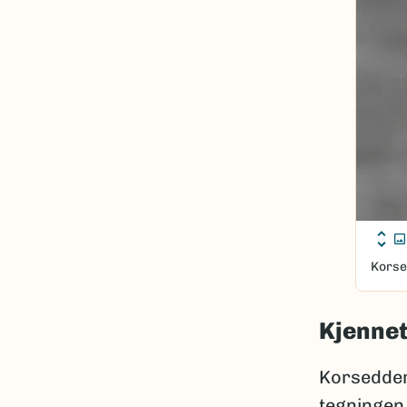
Korse
Kjenne
Korsedderk
tegningen 