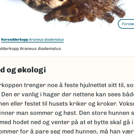
Forstø
Korsedderkopp
Araneus diadematus
dderkopp Araneus diadematus.
d og økologi
oppen trenger noe å feste hjulnettet sitt til, 
. Den er vanlig i hager der nettene kan sees både
en eller festet til husets kriker og kroker. Vok
finner man sommer og høst. Den store hunnen si
t med hodet ned og venter på at et bytte skal gå i 
ommer for å pare seg med hunnen, må han være