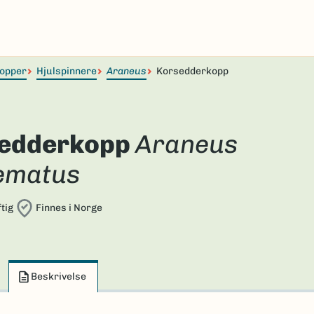
opper
Hjulspinnere
Araneus
Korsedderkopp
edderkopp
Araneus
ematus
tig
Finnes i Norge
Beskrivelse