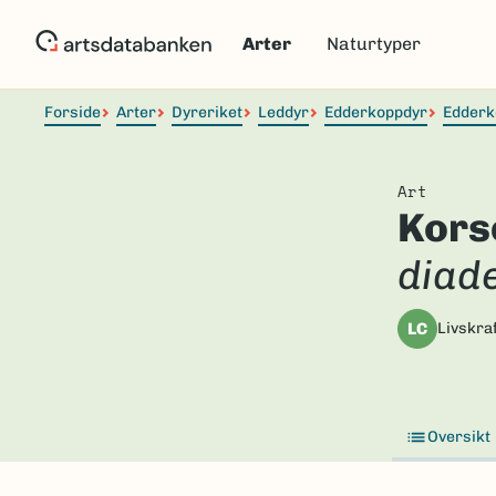
Hopp
til
Arter
Naturtyper
hovedinnhold
Forside
Arter
Dyreriket
Leddyr
Edderkoppdyr
Edderk
Art
Kors
diad
LC
Livskraf
Oversikt