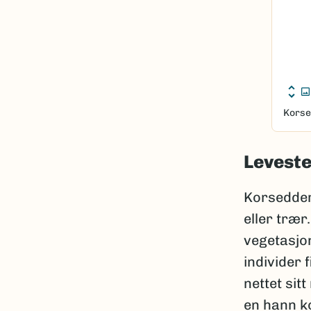
Korse
Leveste
Korsedderk
eller trær
vegetasjon
individer 
nettet sit
en hann k