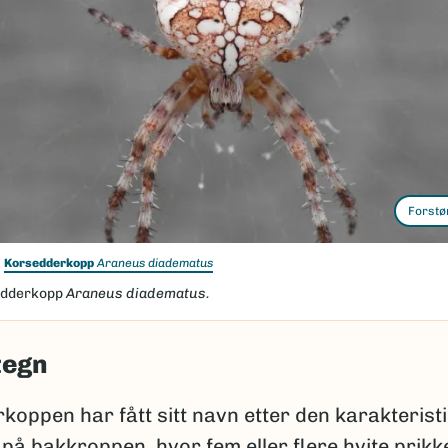
Forstø
Korsedderkopp
Araneus diadematus
dderkopp
Araneus diadematus.
tegn
oppen har fått sitt navn etter den karakterist
på bakkroppen, hvor fem eller flere hvite prik