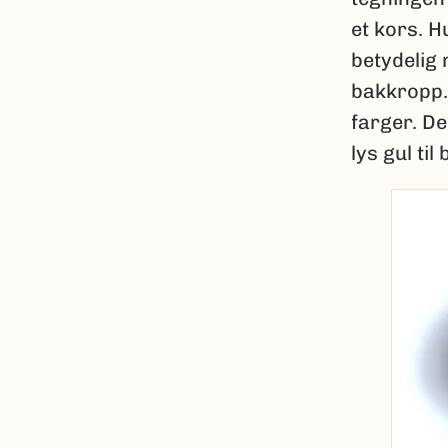
et kors. 
betydelig
bakkropp.
farger. D
lys gul til