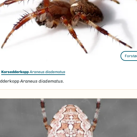
Forstø
Korsedderkopp
Araneus diadematus
dderkopp
Araneus diadematus.