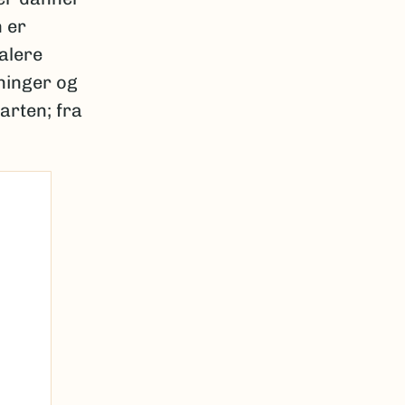
 er
alere
ninger og
arten; fra