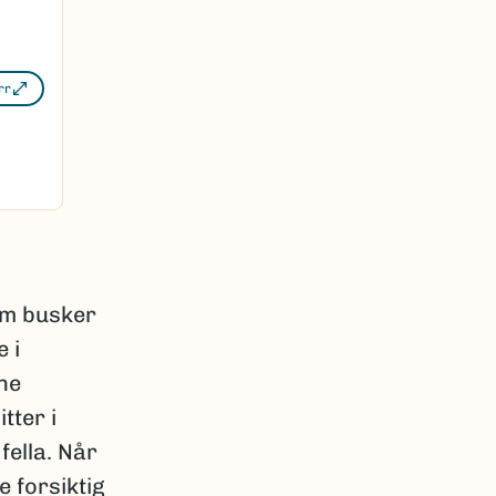
rr
som busker
 i
sne
tter i
fella. Når
 forsiktig