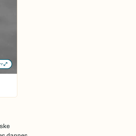
rr
iske
ker danner