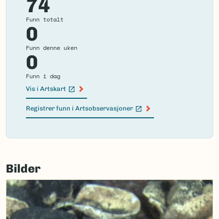
74
Funn totalt
0
Funn denne uken
0
Funn i dag
Vis i Artskart
(Ekstern lenke)
Registrer funn i Artsobservasjoner
(Ekstern lenke)
Failed
to
Bilder
load
map.