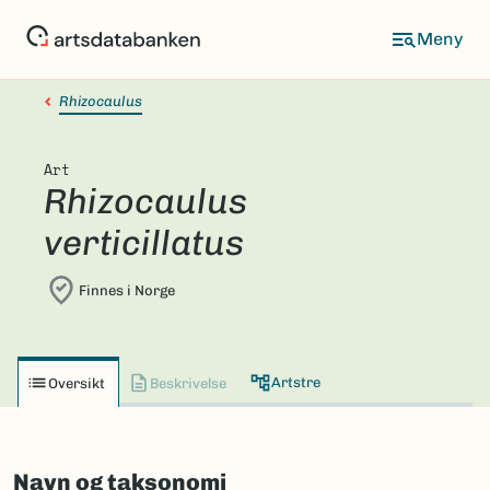
Hopp
til
hovedinnhold
Rhizocaulus
Art
Rhizocaulus
verticillatus
Finnes i Norge
Artstre
Oversikt
Beskrivelse
Navn og taksonomi