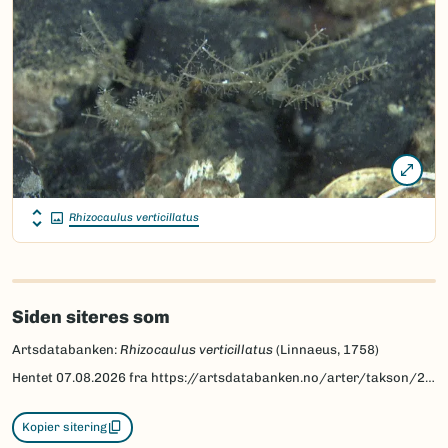
Rhizocaulus verticillatus
Siden siteres som
Artsdatabanken:
Rhizocaulus verticillatus
(Linnaeus, 1758)
Hentet
07.08.2026
fra https://artsdatabanken.no/arter/takson/227559
Kopier sitering