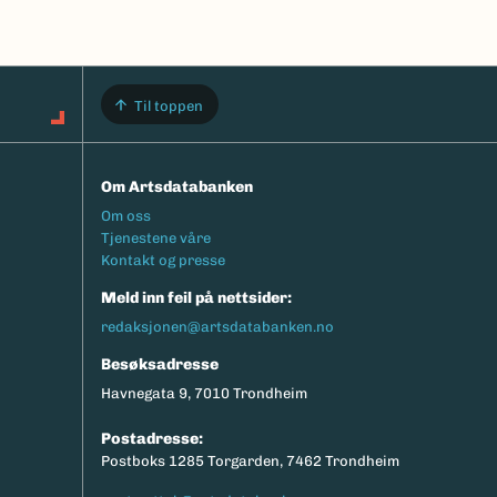
Til toppen
Om Artsdatabanken
Footermeny
Om oss
Tjenestene våre
Kontakt og presse
Meld inn feil på nettsider:
redaksjonen@artsdatabanken.no
Besøksadresse
Havnegata 9, 7010 Trondheim
Postadresse:
Postboks 1285 Torgarden, 7462 Trondheim