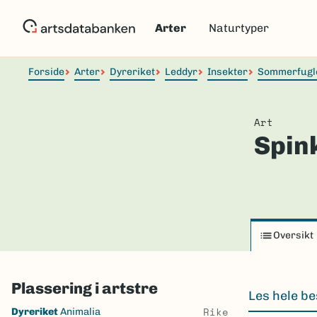
Hopp
til
Arter
Naturtyper
hovedinnhold
Forside
Arter
Dyreriket
Leddyr
Insekter
Sommerfugl
Art
Spink
Oversikt
Plassering i artstre
Les hele be
Skip
Rike
Dyreriket
Animalia