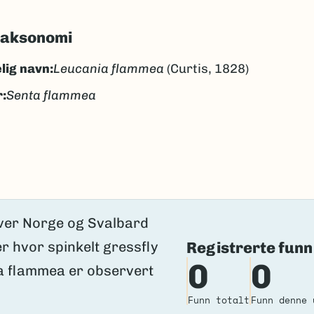
taksonomi
lig navn:
Leucania flammea
(Curtis, 1828)
:
Senta flammea
nkelt gressfly
ngen
k/Davvisámegiella:
Ingen
lig navn ID:
298679
226172
Registrerte funn
(Ekstern lenke)
axa for flere detaljer
0
0
Funn totalt
Funn denne 