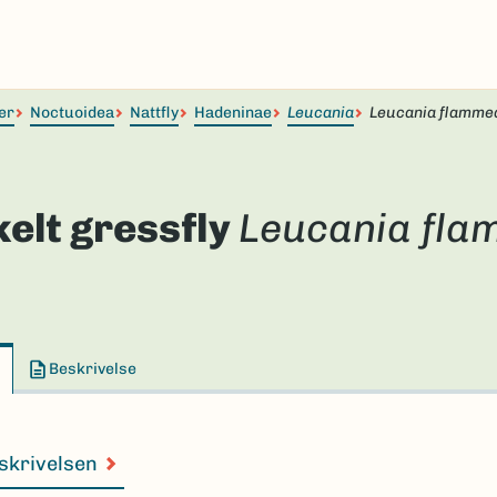
er
Noctuoidea
Nattfly
Hadeninae
Leucania
Leucania flamme
elt gressfly
Leucania fl
Beskrivelse
skrivelsen