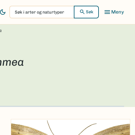
Søk
Søk
i
arter
a
og
naturtyper
ammea