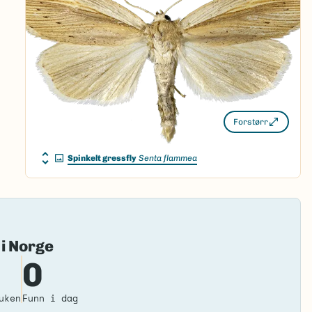
Forstørr
Spinkelt gressfly
Senta flammea
Fai
 i Norge
to
0
loa
ma
uken
Funn i dag