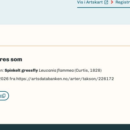
Vis i Artskart
Registr
(Ekstern lenke)
(Ekster
eres som
en:
Spinkelt gressfly
Leucania flammea
(Curtis, 1828)
2026
fra https://artsdatabanken.no/arter/takson/226172
g