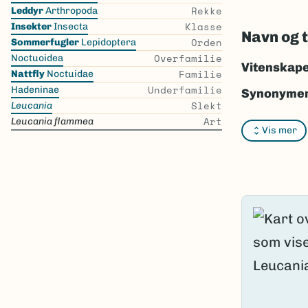
the
Rekke
Leddyr
Arthropoda
list
Klasse
Insekter
Insecta
Navn og 
Orden
Sommerfugler
Lepidoptera
Overfamilie
Noctuoidea
Vitenskape
Familie
Nattfly
Noctuidae
Underfamilie
Hadeninae
Synonymer
Slekt
Leucania
Bokmål:
spi
Art
Leucania flammea
Vis mer
Nynorsk:
I
Nordsamis
Vitenskape
Takson ID:
Gå til Nort