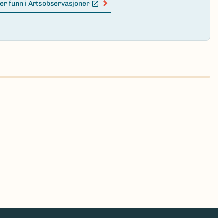
er funn i Artsobservasjoner
n lenke)