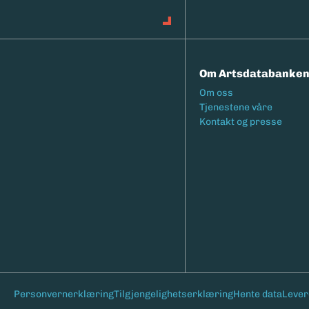
Om Artsdatabanke
Footermeny
Om oss
Tjenestene våre
Kontakt og presse
Bunntekst
Personvernerklæring
Tilgjengelighetserklæring
Hente data
Lever