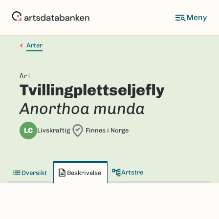
Hopp
til
hovedinnhold
Arter
Art
Tvillingplettseljefly
Anorthoa munda
LC
Livskraftig
Finnes i Norge
Artstre
Oversikt
Beskrivelse