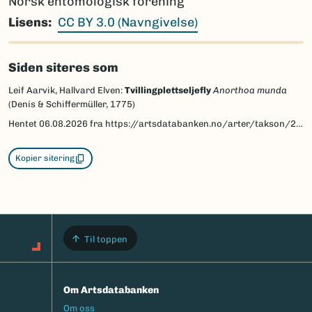
Norsk entomologisk forening
Lisens
CC BY 3.0 (Navngivelse)
Siden siteres som
Leif Aarvik, Hallvard Elven:
Tvillingplettseljefly
Anorthoa munda
(Denis & Schiffermüller, 1775)
Hentet
06.08.2026
fra https://artsdatabanken.no/arter/takson/226170/beskrivelse
Kopier sitering
Til toppen
Om Artsdatabanken
Footermeny
Om oss