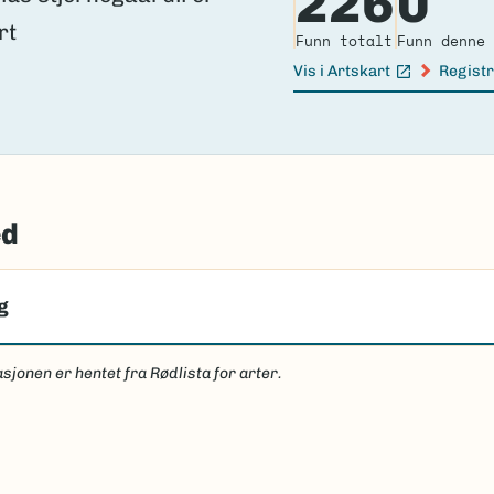
226
0
Funn totalt
Funn denne 
Vis i Artskart
Registr
(Ekstern lenke)
(Ekster
ed
g
sjonen er hentet fra Rødlista for arter.