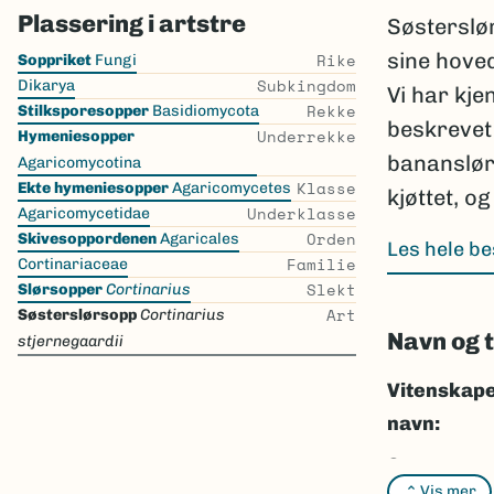
Plassering i artstre
Søsterslø
Skip
sine hove
Rike
Soppriket
Fungi
the
Subkingdom
Dikarya
Vi har kje
list
Rekke
Stilksporesopper
Basidiomycota
beskrevet 
Underrekke
Hymeniesopper
bananslørs
Agaricomycotina
Klasse
Ekte hymeniesopper
Agaricomycetes
kjøttet, o
Underklasse
Agaricomycetidae
Orden
Skivesoppordenen
Agaricales
Les hele be
Familie
Cortinariaceae
Slekt
Slørsopper
Cortinarius
Art
Søsterslørsopp
Cortinarius
Navn og 
stjernegaardii
Vitenskape
navn:
Synonymer
Vis mer