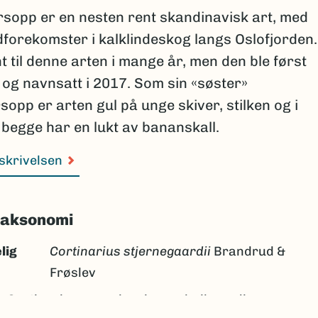
rsopp er en nesten rent skandinavisk art, med
dforekomster i kalklindeskog langs Oslofjorden.
nt til denne arten i mange år, men den ble først
og navnsatt i 2017. Som sin «søster»
opp er arten gul på unge skiver, stilken og i
g begge har en lukt av bananskall.
skrivelsen
taksonomi
lig
Cortinarius stjernegaardii
Brandrud &
Frøslev
:
Cortinarius nanceiensis
var.
bulbopodius
sensu