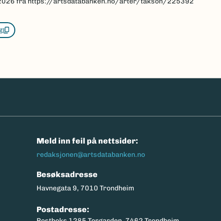
2026
fra https://artsdatabanken.no/arter/takson/225392
g
n
Meld inn feil på nettsider:
redaksjonen@artsdatabanken.no
Besøksadresse
Havnegata 9, 7010 Trondheim
Postadresse:
Postboks 1285 Torgarden, 7462 Trondheim