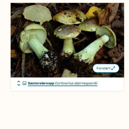
Forstørr
Søsterslørsopp
Cortinarius stjernegaardii