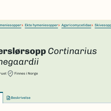
meniesopper
Ekte hymeniesopper
Agaricomycetidae
Skivesop
erslørsopp
Cortinarius
negaardii
ruet
Finnes i Norge
Beskrivelse