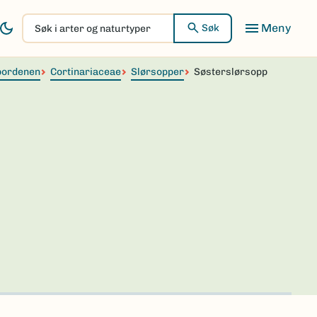
Søk
Søk
i
arter
pordenen
og
Cortinariaceae
Slørsopper
Søsterslørsopp
naturtyper