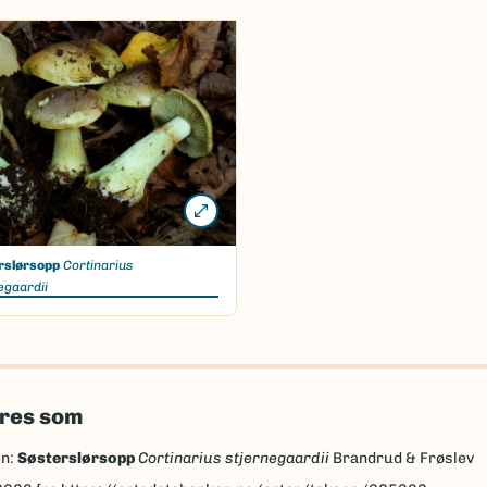
rslørsopp
Cortinarius
egaardii
eres som
en:
Søsterslørsopp
Cortinarius stjernegaardii
Brandrud & Frøslev