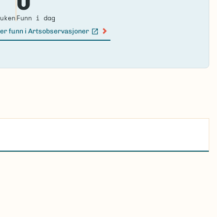
0
ma
uken
Funn i dag
er funn i Artsobservasjoner
n lenke)