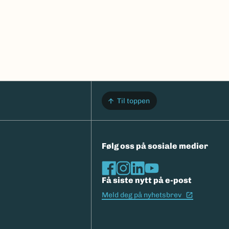
Til toppen
Følg oss på sosiale medier
Få siste nytt på e-post
(Ekstern l
Meld deg på nyhetsbrev