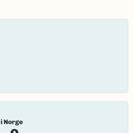
&
Fai
 i Norge
to
loa