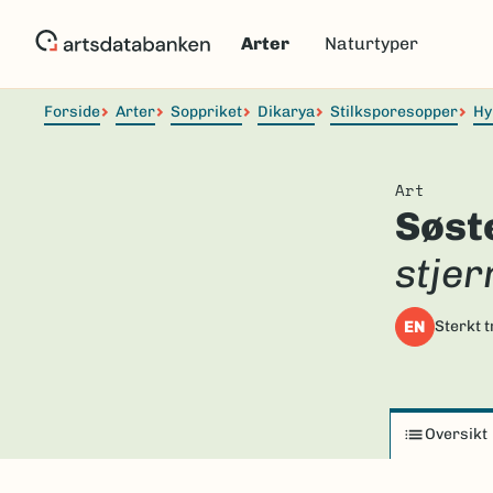
Hopp
til
Arter
Naturtyper
hovedinnhold
Forside
Arter
Soppriket
Dikarya
Stilksporesopper
Hy
Art
Søst
stjer
EN
Sterkt t
Oversikt