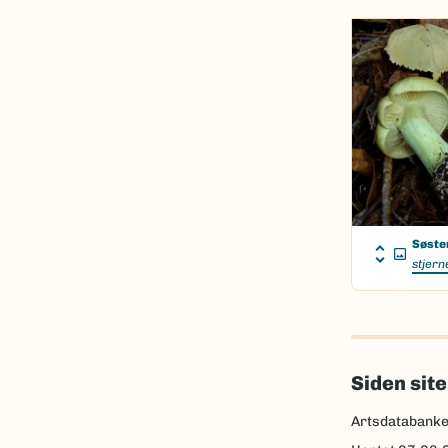
Søste
stjern
Siden sit
Artsdatabank