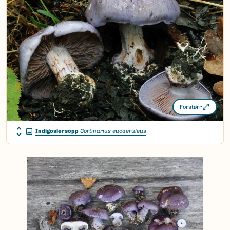
Forstørr
Indigoslørsopp
Cortinarius eucaeruleus