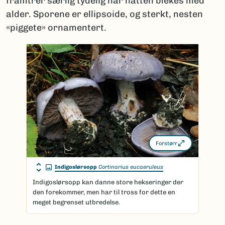
framtrer særlig tydelig når hatten blekes med
alder. Sporene er ellipsoide, og sterkt, nesten
«piggete» ornamentert.
Forstørr
Indigoslørsopp
Cortinarius eucaeruleus
Indigoslørsopp kan danne store hekseringer der
den forekommer, men har til tross for dette en
meget begrenset utbredelse.