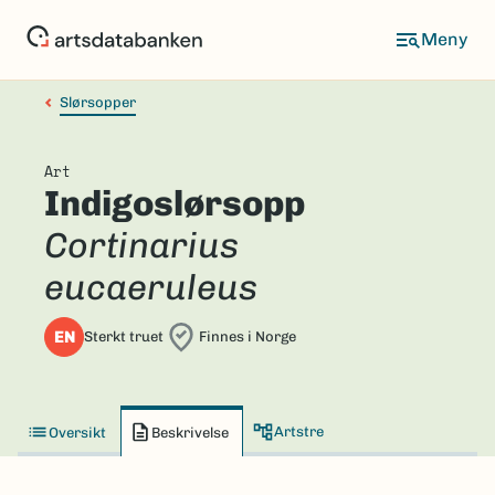
Hopp
til
hovedinnhold
Slørsopper
Art
Indigoslørsopp
Cortinarius
eucaeruleus
EN
Sterkt truet
Finnes i Norge
Artstre
Oversikt
Beskrivelse