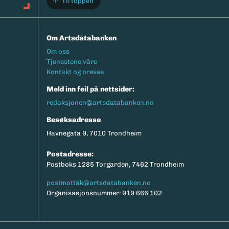
Til toppen
Om Artsdatabanken
Footermeny
Om oss
Tjenestene våre
Kontakt og presse
Meld inn feil på nettsider:
redaksjonen@artsdatabanken.no
Besøksadresse
Havnegata 9, 7010 Trondheim
Postadresse:
Postboks 1285 Torgarden, 7462 Trondheim
postmottak@artsdatabanken.no
Organisasjonsnummer: 919 666 102