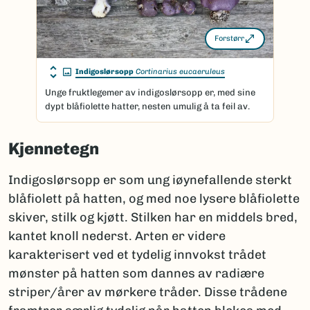
Forstørr
Indigoslørsopp
Cortinarius eucaeruleus
Unge fruktlegemer av indigoslørsopp er, med sine
dypt blåfiolette hatter, nesten umulig å ta feil av.
Kjennetegn
Indigoslørsopp er som ung iøynefallende sterkt
blåfiolett på hatten, og med noe lysere blåfiolette
skiver, stilk og kjøtt. Stilken har en middels bred,
kantet knoll nederst. Arten er videre
karakterisert ved et tydelig innvokst trådet
mønster på hatten som dannes av radiære
striper/årer av mørkere tråder. Disse trådene