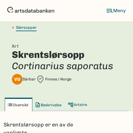
Hopp
til
hovedinnhold
Slørsopper
Art
Skrentslørsopp
Cortinarius saporatus
VU
Sårbar
Finnes i Norge
Artstre
Oversikt
Beskrivelse
Skrentslørsopp er en av de
vanligste