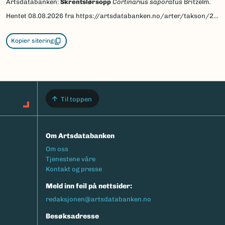
Artsdatabanken:
Skrentslørsopp
Cortinarius saporatus
Britzelm.
Hentet
08.08.2026
fra https://artsdatabanken.no/arter/takson/225097
Kopier sitering
Til toppen
Om Artsdatabanken
Footermeny
Om oss
Tjenestene våre
Kontakt og presse
Meld inn feil på nettsider:
redaksjonen@artsdatabanken.no
Besøksadresse