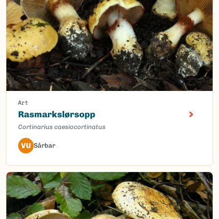
Art
Rasmarkslørsopp
Cortinarius caesiocortinatus
VU
Sårbar