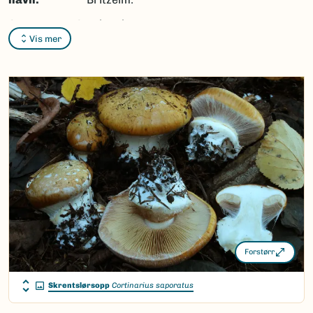
Synonymer:
Cortinarius
Vis mer
subturbinatus
Rob.
Henry ex P.D Orton,
Calonarius saporatus
(Britzelm.) Niskanen &
Liimat.
Bokmål:
skrentslørsopp
Nynorsk:
skrentslørsopp
Nordsamisk/Davvisámegiella:
Ingen
Vitenskapelig navn ID:
52936
Takson ID:
225097
Forstørr
(Ekstern lenke)
Gå til Nortaxa for flere detaljer
Skrentslørsopp
Cortinarius saporatus