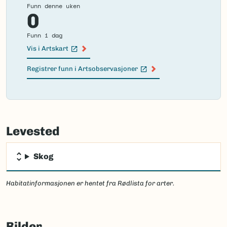
Funn denne uken
0
Funn i dag
Vis i Artskart
(Ekstern lenke)
Registrer funn i Artsobservasjoner
(Ekstern lenke)
Failed
to
Levested
load
map.
Skog
Habitatinformasjonen er hentet fra Rødlista for arter.
Bilder