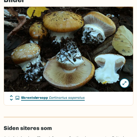
Skrentslørsopp
Cortinarius saporatus
Siden siteres som