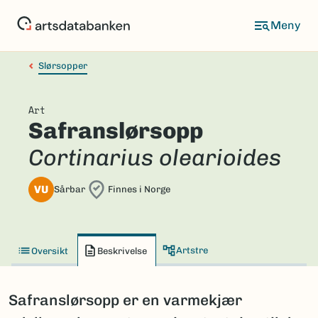
Hopp
til
hovedinnhold
Slørsopper
Art
Safranslørsopp
Cortinarius olearioides
VU
Sårbar
Finnes i Norge
Artstre
Oversikt
Beskrivelse
Safranslørsopp er en varmekjær