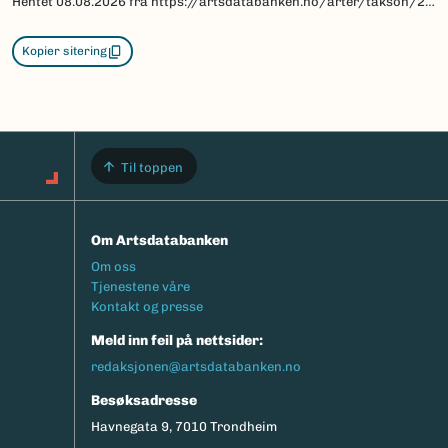
Hentet
08.08.2026
fra https://artsdatabanken.no/arter/takson/225060/beskrivelse
Kopier sitering
Til toppen
Om Artsdatabanken
Footermeny
Om oss
Tjenestene våre
Kontakt og presse
Meld inn feil på nettsider:
redaksjonen@artsdatabanken.no
Besøksadresse
Havnegata 9, 7010 Trondheim