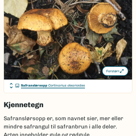
Forstørr
Safranslørsopp
Cortinarius olearioides
Kjennetegn
Safranslørsopp er, som navnet sier, mer eller
mindre safrangul til safranbrun i alle deler.
Arten inneholder gule og rødgule