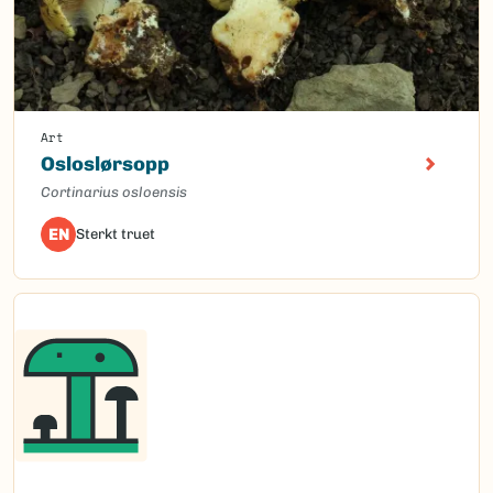
Art
Osloslørsopp
Cortinarius osloensis
EN
Sterkt truet