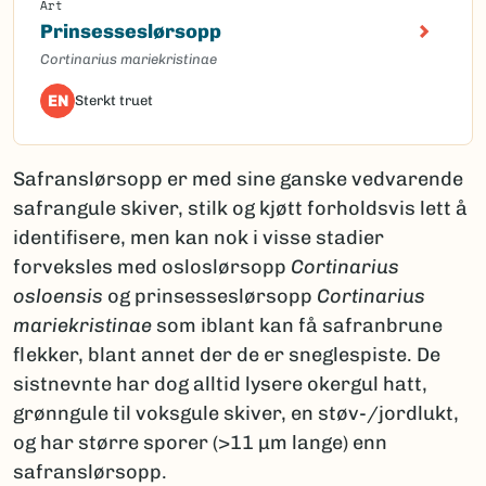
Art
Prinsesseslørsopp
Cortinarius mariekristinae
EN
Sterkt truet
Safranslørsopp er med sine ganske vedvarende
safrangule skiver, stilk og kjøtt forholdsvis lett å
identifisere, men kan nok i visse stadier
forveksles med osloslørsopp
Cortinarius
osloensis
og prinsesseslørsopp
Cortinarius
mariekristinae
som iblant kan få safranbrune
flekker, blant annet der de er sneglespiste. De
sistnevnte har dog alltid lysere okergul hatt,
grønngule til voksgule skiver, en støv-/jordlukt,
og har større sporer (>11 µm lange) enn
safranslørsopp.