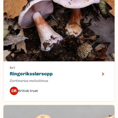
Art
Ringeriksslørsopp
Cortinarius molochinus
CR
Kritisk truet