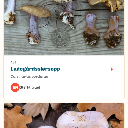
Art
Ladegårdsslørsopp
Cortinarius cordatae
EN
Sterkt truet