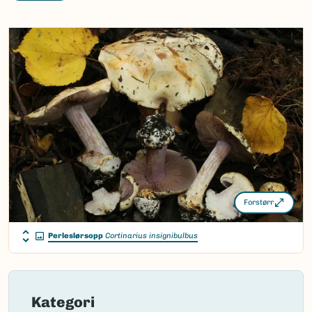
(Bidaud & Moënne-Locc.)
Niskanen & Liimat.
Bokmål:
perleslørsopp
Nynorsk:
Ingen
Nordsamisk/Davvisámegiella:
Ingen
Vitenskapelig navn ID:
52770
Takson ID:
225028
(Ekstern lenke)
Gå til Nortaxa for flere detaljer
Forstørr
Perleslørsopp
Cortinarius insignibulbus
Kategori