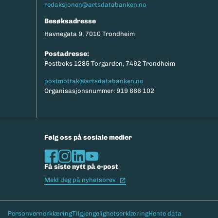
redaksjonen@artsdatabanken.no
Besøksadresse
Havnegata 9, 7010 Trondheim
Postadresse:
Postboks 1285 Torgarden, 7462 Trondheim
postmottak@artsdatabanken.no
Organisasjonsnummer: 919 666 102
Følg oss på sosiale medier
Få siste nytt på e-post
(Ekstern lenke)
Meld deg på nyhetsbrev
Bunntekst
Personvernerklæring
Tilgjengelighetserklæring
Hente data