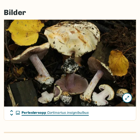
Bilder
Perleslørsopp
Cortinarius insignibulbus