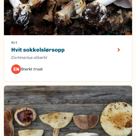
Art
Hvit sokkelslørsopp
Cortinarius albertii
EN
Sterkt truet