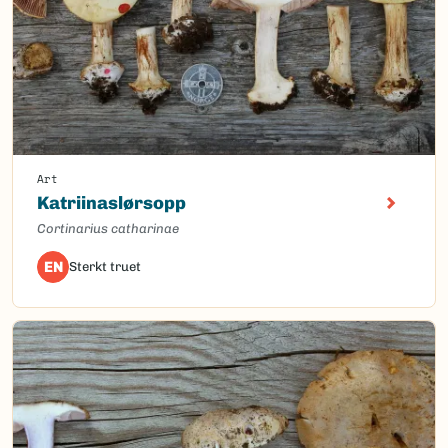
Art
Katriinaslørsopp
Cortinarius catharinae
EN
Sterkt truet