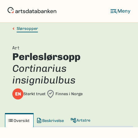
Hopp
til
hovedinnhold
Slørsopper
Art
Perleslørsopp
Cortinarius
insignibulbus
EN
Sterkt truet
Finnes i Norge
Artstre
Oversikt
Beskrivelse