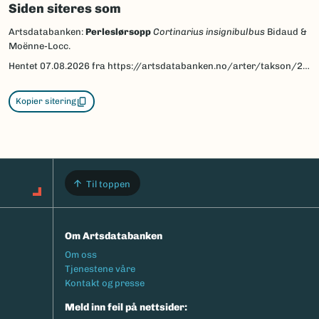
Siden siteres som
Artsdatabanken:
Perleslørsopp
Cortinarius insignibulbus
Bidaud &
Moënne-Locc.
Hentet
07.08.2026
fra https://artsdatabanken.no/arter/takson/225028
Kopier sitering
Til toppen
Om Artsdatabanken
Footermeny
Om oss
Tjenestene våre
Kontakt og presse
Meld inn feil på nettsider: