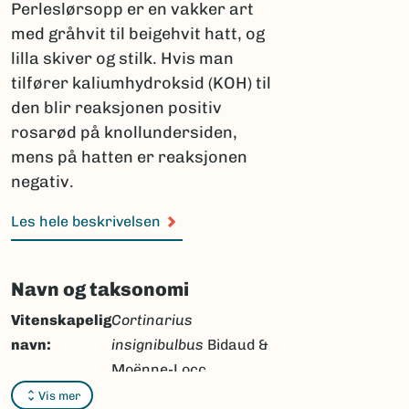
Perleslørsopp er en vakker art
med gråhvit til beigehvit hatt, og
lilla skiver og stilk. Hvis man
tilfører kaliumhydroksid (KOH) til
den blir reaksjonen positiv
rosarød på knollundersiden,
mens på hatten er reaksjonen
negativ.
Les hele beskrivelsen
Navn og taksonomi
Vitenskapelig
Cortinarius
navn:
insignibulbus
Bidaud &
Moënne-Locc.
Vis mer
Synonymer:
Calonarius insignibulbus