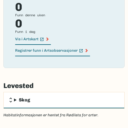
0
Funn denne uken
0
Funn i dag
Vis i Artskart
(Ekstern lenke)
Registrer funn i Artsobservasjoner
(Ekstern lenke)
Failed
to
Levested
load
map.
Skog
Habitatinformasjonen er hentet fra Rødlista for arter.