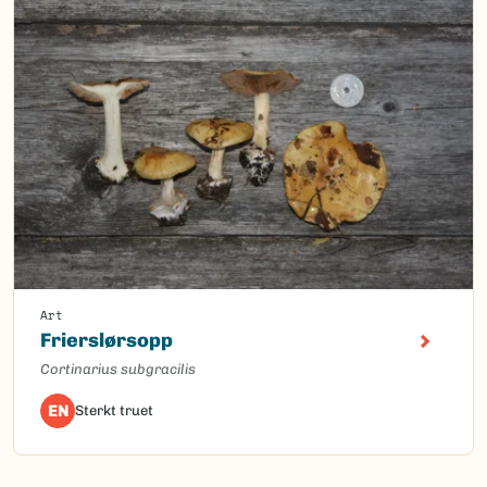
Art
Frierslørsopp
Cortinarius subgracilis
EN
Sterkt truet