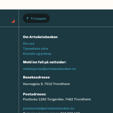
Til toppen
Om Artsdatabanken
Footermeny
Om oss
Tjenestene våre
Kontakt og presse
Meld inn feil på nettsider:
redaksjonen@artsdatabanken.no
Besøksadresse
Havnegata 9, 7010 Trondheim
Postadresse:
Postboks 1285 Torgarden, 7462 Trondheim
postmottak@artsdatabanken.no