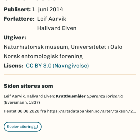
Publisert:
1. juni 2014
Forfattere
Leif Aarvik
Hallvard Elven
Utgiver
Naturhistorisk museum, Universitetet i Oslo
Norsk entomologisk forening
Lisens
CC BY 3.0 (Navngivelse)
Siden siteres som
Leif Aarvik, Hallvard Elven:
Krattbuemåler
Speranza loricaria
(Eversmann, 1837)
Hentet
08.08.2026
fra https://artsdatabanken.no/arter/takson/223995/beskrivelse
Kopier sitering