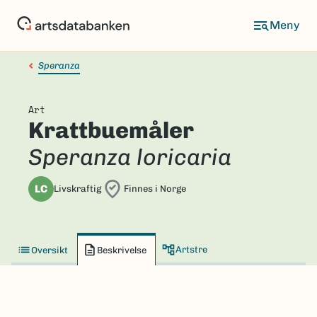
Hopp
til
hovedinnhold
Speranza
Art
Krattbuemåler
Speranza loricaria
LC
Livskraftig
Finnes i Norge
Artstre
Oversikt
Beskrivelse