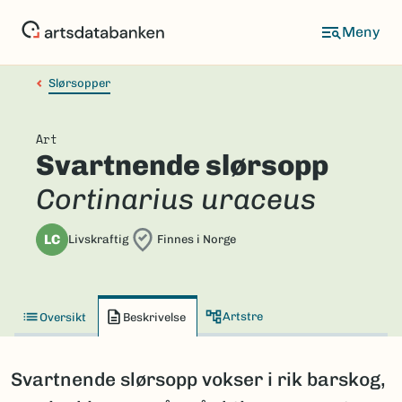
Hopp
til
hovedinnhold
Slørsopper
Art
Svartnende slørsopp
Cortinarius uraceus
LC
Livskraftig
Finnes i Norge
Artstre
Oversikt
Beskrivelse
Svartnende slørsopp vokser i rik barskog,