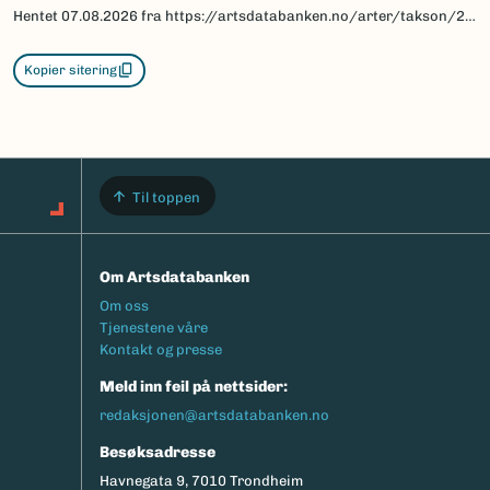
Hentet
07.08.2026
fra https://artsdatabanken.no/arter/takson/221352/beskrivelse
Kopier sitering
Til toppen
Om Artsdatabanken
Footermeny
Om oss
Tjenestene våre
Kontakt og presse
Meld inn feil på nettsider:
redaksjonen@artsdatabanken.no
Besøksadresse
Havnegata 9, 7010 Trondheim