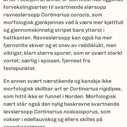
forvekslingsarten til svartnende slørsopp
ravneslørsopp
Cortinarius coracis
, som
morfologisk gjenkjennes ved å være mer kjøttfull
og gjennomskinnelig stripet bare ytterst i
hattkanten. Ravneslørsopp kan også ha mer
fjernstilte skiver og et snev av reddiklukt, men
viktigst; klart større sporer, som er svært sterkt
vortet; særlig i spissen, fjernest fra
festepunktet.
En annen svært nærstående og kanskje ikke
morfologisk skillbar art er
Cortinarius rigidipes
,
som hittil ikke er funnet i Norden. Morfologisk
nært står også den nylig beskrevne svartnende
løvslørsopp
Cortinarius nodosisporus
, som
vokser i edellauvskog og ellers skilles på
sporekarakterer.