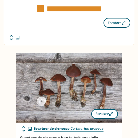
Forstørr
Forstørr
Svartnende slørsopp
Cortinarius uraceus
Svartnende slørsopp har to helt spesielle