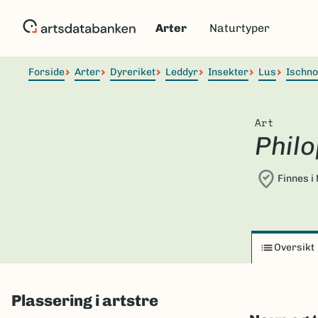
Hopp
til
Arter
Naturtyper
hovedinnhold
Forside
Arter
Dyreriket
Leddyr
Insekter
Lus
Ischn
Art
Philo
Finnes i
Oversikt
Plassering i artstre
Skip