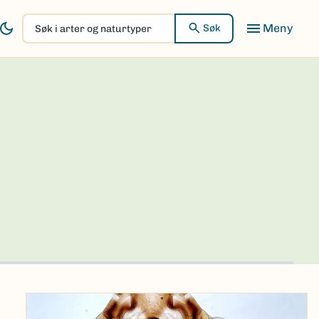
Søk
Søk
i
arter
og
naturtyper