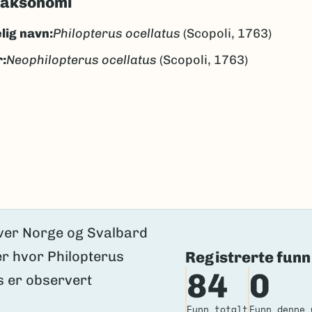
taksonomi
lig navn:
Philopterus ocellatus
(Scopoli, 1763)
:
Neophilopterus ocellatus
(Scopoli, 1763)
gen
ngen
k/Davvisámegiella:
Ingen
lig navn ID:
142329
219984
(Ekstern lenke)
axa for flere detaljer
Registrerte funn
84
0
Funn totalt
Funn denne 