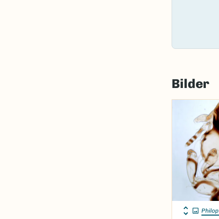
Bilder
Philop