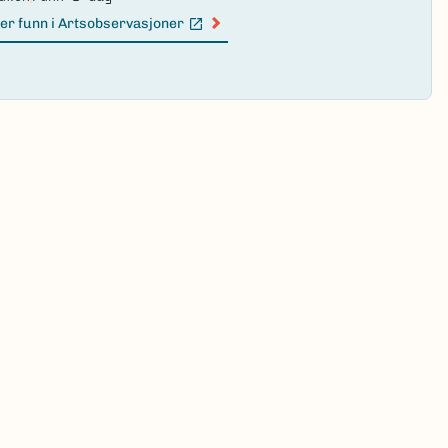
er funn i Artsobservasjoner
n lenke)