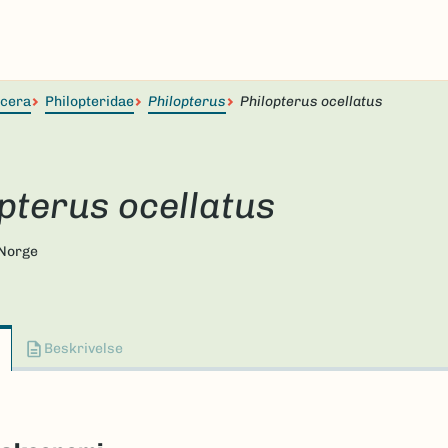
ocera
Philopteridae
Philopterus
Philopterus ocellatus
pterus ocellatus
 Norge
Beskrivelse