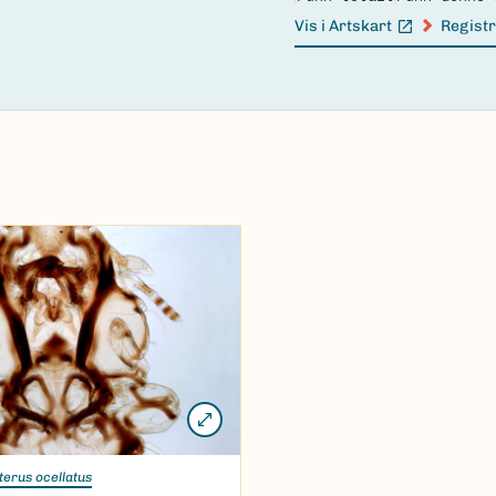
Vis i Artskart
Registr
(Ekstern lenke)
(Ekster
terus ocellatus