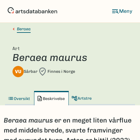
Hopp
til
hovedinnhold
Beraea
Art
Beraea maurus
VU
Sårbar
Finnes i Norge
Artstre
Oversikt
Beskrivelse
Beraea maurus
er en meget liten vårflue
med middels brede, svarte framvinger