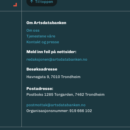
Til toppen
Om Artsdatabanken
Footermeny
Om oss
Tjenestene våre
Kontakt og presse
Meld inn feil på nettsider:
redaksjonen@artsdatabanken.no
Besøksadresse
Havnegata 9, 7010 Trondheim
Postadresse:
Postboks 1285 Torgarden, 7462 Trondheim
postmottak@artsdatabanken.no
Organisasjonsnummer: 919 666 102