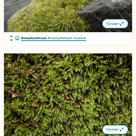
Forstørr
Sumplundmose
Brachythecium rivulare
Forstørr