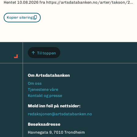
Hentet
10.08.2026
fra https://artsdatabanken.no/arter/takson/219118/beskrivelse
Kopier sitering
Til toppen
Om Artsdatabanken
Footermeny
Om oss
Tjenestene våre
Kontakt og presse
Meld inn feil på nettsider:
redaksjonen@artsdatabanken.no
Besøksadresse
Havnegata 9, 7010 Trondheim