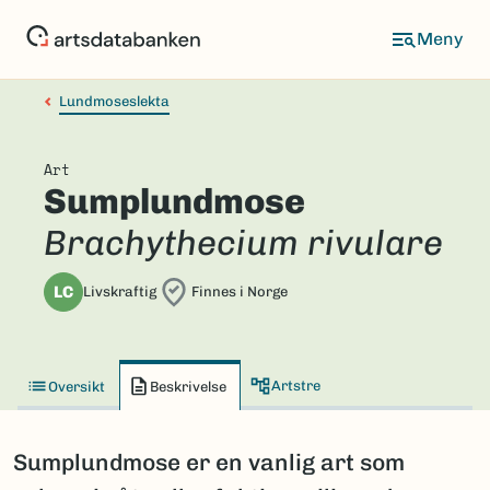
Hopp
til
hovedinnhold
Lundmoseslekta
Art
Sumplundmose
Brachythecium rivulare
LC
Livskraftig
Finnes i Norge
Artstre
Oversikt
Beskrivelse
Sumplundmose er en vanlig art som