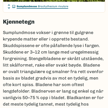
Sumplundmose
Brachythecium rivulare
Kjennetegn
Sumplundmose vokser i grønne til gulgrøne
krypende matter eller i opprette bestand.
Skuddspissene er ofte påfallende lyse i fargen.
Skuddene er 3–12 cm lange med uregelmessig
forgreining. Stengelbladene er skrått utstående,
litt skålformet, rake eller svakt bøyde. Bladene
er ovalt triangulære og smalner fra rett ovenfor
basis av bladet gradvis av mot en tydelig, men
ofte kort spiss. Bladene har som oftest
lengdefolder. Bladnerven er lang og enkel og når
vanligvis 50–75 % opp i bladet. Bladkanten er for
det meste tydelig tannet, mest tydelig hos