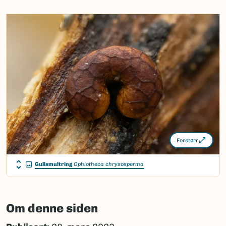
Forstørr
Gullsmultring
Ophiotheca chrysosperma
Om denne siden