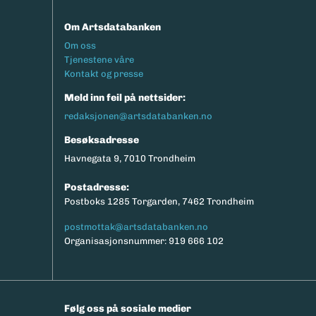
Om Artsdatabanken
Footermeny
Om oss
Tjenestene våre
Kontakt og presse
Meld inn feil på nettsider:
redaksjonen@artsdatabanken.no
Besøksadresse
Havnegata 9, 7010 Trondheim
Postadresse:
Postboks 1285 Torgarden, 7462 Trondheim
postmottak@artsdatabanken.no
Organisasjonsnummer: 919 666 102
Følg oss på sosiale medier