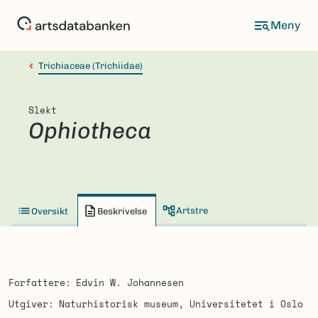
Hopp
til
hovedinnhold
Trichiaceae (Trichiidae)
Slekt
Ophiotheca
Artstre
Oversikt
Beskrivelse
Forfattere
Edvin W. Johannesen
Utgiver
Naturhistorisk museum, Universitetet i Oslo