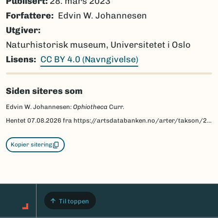
Publisert:
28. mars 2023
Forfattere
Edvin W. Johannesen
Utgiver
Naturhistorisk museum, Universitetet i Oslo
Lisens
CC BY 4.0 (Navngivelse)
Siden siteres som
Edvin W. Johannesen:
Ophiotheca
Curr.
Hentet
07.08.2026
fra https://artsdatabanken.no/arter/takson/218812/beskrivelse
Kopier sitering
Til toppen