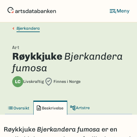
Hopp
til
hovedinnhold
Bjerkandera
Art
Røykkjuke
Bjerkandera
fumosa
LC
Livskraftig
Finnes i Norge
Artstre
Oversikt
Beskrivelse
Røykkjuke
Bjerkandera fumosa
er en