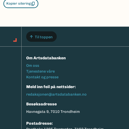
Kopier sitering
Til toppen
Om Artsdatabanken
Footermeny
Om oss
Tjenestene våre
Kontakt og presse
Meld inn feil på nettsider:
redaksjonen@artsdatabanken.no
Besøksadresse
Havnegata 9, 7010 Trondheim
Postadresse: