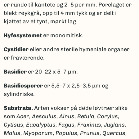
er runde til kantete og 2–5 per mm. Porelaget er
blekt røykgrå, opp til 4 mm tykk og er delt i
kjøttet av et tynt, mørkt lag.
Hyfesystemet
er monomitisk.
Cystidier
eller andre sterile hymeniale organer
er fraværende.
Basidier
er 20–22 x 5–7 μm.
Basidiosporer
er 5,5–7 x 2,5–3,5 μm og
sylindriske.
Substrata.
Arten vokser på døde løvtrær slike
som
Acer, Aesculus, Alnus, Betula, Corylus,
Cytisus, Eucalyptus, Fagus, Fraxinus, Juglans,
Malus, Myoporum, Populus, Prunus, Quercus,