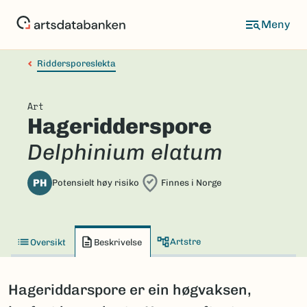
Hopp
til
hovedinnhold
Riddersporeslekta
Art
Hageridderspore
Delphinium elatum
PH
Potensielt høy risiko
Finnes i Norge
Artstre
Oversikt
Beskrivelse
Hageriddarspore er ein høgvaksen,