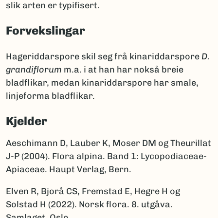
slik arten er typifisert.
Forvekslingar
Hageriddarspore skil seg frå kinariddarspore
D.
grandiflorum
m.a. i at han har nokså breie
bladflikar, medan kinariddarspore har smale,
linjeforma bladflikar.
Kjelder
Aeschimann D, Lauber K, Moser DM og Theurillat
J-P (2004). Flora alpina. Band 1: Lycopodiaceae-
Apiaceae. Haupt Verlag, Bern.
Elven R, Bjorå CS, Fremstad E, Hegre H og
Solstad H (2022). Norsk flora. 8. utgåva.
Samlaget, Oslo.