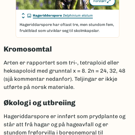
Forstørr
Hageridderspore
Delphinium elatum
Hageriddarspore har oftast tre, men stundom fem,
fruktblad som utviklar seg til skolmkapslar.
Kromosomtal
Arten er rapportert som tri-, tetraploid eller
heksapoloid med grunntal x = 8. 2n = 24, 32, 48
(sjå kommentar nedanfor). Teljingar er ikkje
utførte på norsk materiale.
Økologi og utbreiing
Hageriddarspore er innført som prydplante og
står att frå hagar og på hageavfall og er
stundom frøforvilla i boreonemoral til