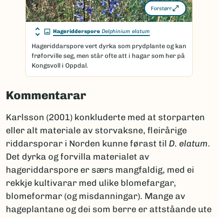
Forstørr
Hageridderspore
Delphinium elatum
Hageriddarspore vert dyrka som prydplante og kan
frøforville seg, men står ofte att i hagar som her på
Kongsvoll i Oppdal.
Kommentarar
Karlsson (2001) konkluderte med at storparten
eller alt materiale av storvaksne, fleirårige
riddarsporar i Norden kunne førast til
D. elatum
.
Det dyrka og forvilla materialet av
hageriddarspore er særs mangfaldig, med ei
rekkje kultivarar med ulike blomefargar,
blomeformar (og misdanningar). Mange av
hageplantane og dei som berre er attståande ute