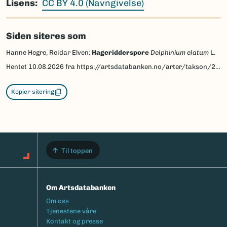
Lisens
CC BY 4.0 (Navngivelse)
Siden siteres som
Hanne Hegre, Reidar Elven:
Hageridderspore
Delphinium elatum
L.
Hentet
10.08.2026
fra https://artsdatabanken.no/arter/takson/216921/beskrivelse
Kopier sitering
Til toppen
Om Artsdatabanken
Footermeny
Om oss
Tjenestene våre
Kontakt og presse