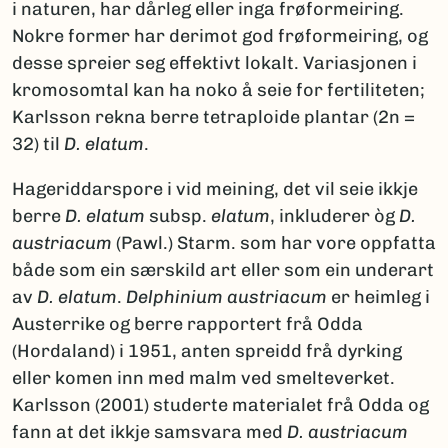
i naturen, har dårleg eller inga frøformeiring.
Nokre former har derimot god frøformeiring, og
desse spreier seg effektivt lokalt. Variasjonen i
kromosomtal kan ha noko å seie for fertiliteten;
Karlsson rekna berre tetraploide plantar (2n =
32) til
D. elatum
.
Hageriddarspore i vid meining, det vil seie ikkje
berre
D. elatum
subsp.
elatum
, inkluderer òg
D.
austriacum
(Pawl.) Starm. som har vore oppfatta
både som ein særskild art eller som ein underart
av
D. elatum
.
Delphinium austriacum
er heimleg i
Austerrike og berre rapportert frå Odda
(Hordaland) i 1951, anten spreidd frå dyrking
eller komen inn med malm ved smelteverket.
Karlsson (2001) studerte materialet frå Odda og
fann at det ikkje samsvara med
D. austriacum