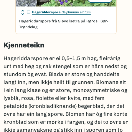
Hageridderspore
Delphinium elatum
Hageriddarspore frå Sjøvollsetra på Røros i Sør-
Trøndelag.
Kjenneteikn
Hageriddarspore er ei 0,5–1,5 m høg, fleirårig
urt med høg og rak stengel som er håra nedst og
stundom òg øvst. Blada er store og handdelte
langt inn, men ikkje heilt til grunnen. Blomane sit
i ein lang klase og er store, monosymmetriske og
lysblå, rosa, fiolette eller kvite, med fem
petaloide (kronbladliknande) begerblad, der det
øvre har ein lang spore. Blomen har òg fire korte
kronblad som er mørke i fargen, og dei to øvre er
ikkje samanvaksne og stikk inn i sporen som to