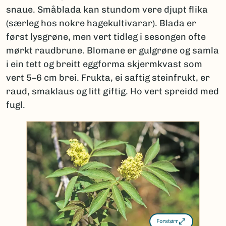
snaue. Småblada kan stundom vere djupt flika
(særleg hos nokre hagekultivarar). Blada er
først lysgrøne, men vert tidleg i sesongen ofte
mørkt raudbrune. Blomane er gulgrøne og samla
i ein tett og breitt eggforma skjermkvast som
vert 5–6 cm brei. Frukta, ei saftig steinfrukt, er
raud, smaklaus og litt giftig. Ho vert spreidd med
fugl.
Forstørr