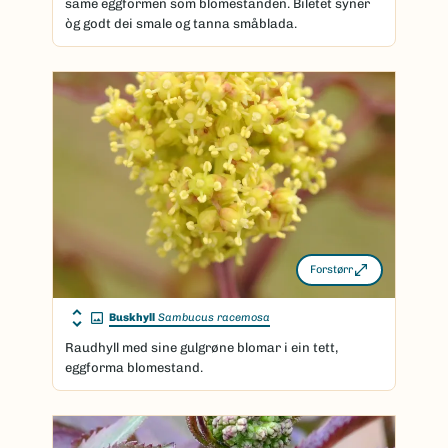
same eggformen som blomestanden. Biletet syner
òg godt dei smale og tanna småblada.
Forstørr
Buskhyll
Sambucus racemosa
Raudhyll med sine gulgrøne blomar i ein tett,
eggforma blomestand.