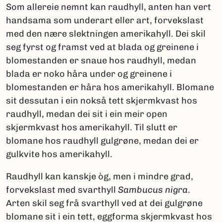
Som allereie nemnt kan raudhyll, anten han vert
handsama som underart eller art, forvekslast
med den nære slektningen amerikahyll. Dei skil
seg fyrst og framst ved at blada og greinene i
blomestanden er snaue hos raudhyll, medan
blada er noko håra under og greinene i
blomestanden er håra hos amerikahyll. Blomane
sit dessutan i ein nokså tett skjermkvast hos
raudhyll, medan dei sit i ein meir open
skjermkvast hos amerikahyll. Til slutt er
blomane hos raudhyll gulgrøne, medan dei er
gulkvite hos amerikahyll.
Raudhyll kan kanskje òg, men i mindre grad,
forvekslast med svarthyll
Sambucus nigra
.
Arten skil seg frå svarthyll ved at dei gulgrøne
blomane sit i ein tett, eggforma skjermkvast hos