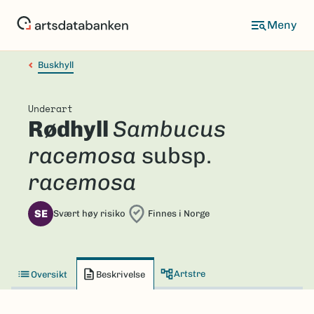
Hopp
til
hovedinnhold
Buskhyll
Underart
Rødhyll
Sambucus
racemosa
subsp.
racemosa
SE
Svært høy risiko
Finnes i Norge
Artstre
Oversikt
Beskrivelse