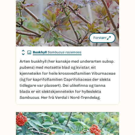
Forstørr
Buskhyll
Sambucus racemosa
Arten buskhyll (her kanskje med underarten subsp.
pubens
) med motsette blad og kvistar, eit
kjenneteikn for heile krossvedfamilien Viburnaceae
(òg for kaprifolfamilien Caprifoliaceae der slekta
tidlegare var plassert). Dei ulikefinna og tanna
blada er eit slektskjenneteikn for hylleslekta
Sambucus
. Her frå Verdal i Nord-Trøndelag.