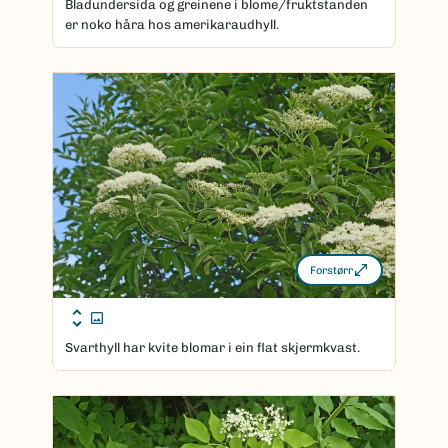
Bladundersida og greinene i blome/fruktstanden
er noko håra hos amerikaraudhyll.
Forstørr
Svarthyll har kvite blomar i ein flat skjermkvast.