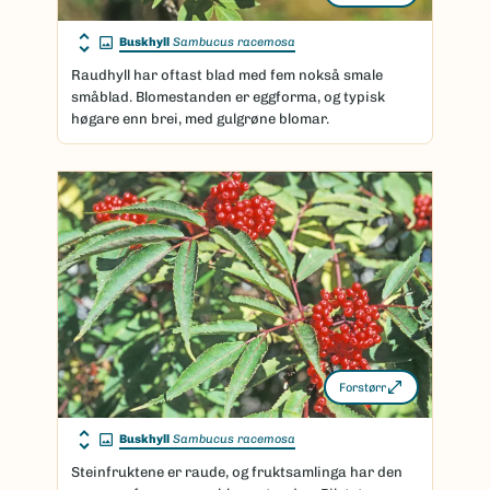
Buskhyll
Sambucus racemosa
Raudhyll har oftast blad med fem nokså smale
småblad. Blomestanden er eggforma, og typisk
høgare enn brei, med gulgrøne blomar.
Forstørr
Buskhyll
Sambucus racemosa
Steinfruktene er raude, og fruktsamlinga har den