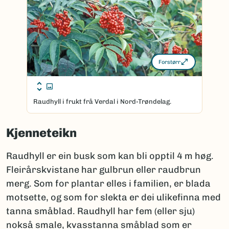
Forstørr
Raudhyll i frukt frå Verdal i Nord-Trøndelag.
Kjenneteikn
Raudhyll er ein busk som kan bli opptil 4 m høg.
Fleirårskvistane har gulbrun eller raudbrun
merg. Som for plantar elles i familien, er blada
motsette, og som for slekta er dei ulikefinna med
tanna småblad. Raudhyll har fem (eller sju)
nokså smale, kvasstanna småblad som er