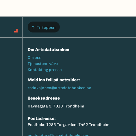
Til toppen
Om Artsdatabanken
Footermeny
Om oss
Tjenestene våre
Kontakt og presse
Meld inn feil på nettsider:
redaksjonen@artsdatabanken.no
Besøksadresse
Havnegata 9, 7010 Trondheim
Postadresse:
Postboks 1285 Torgarden, 7462 Trondheim
postmottak@artsdatabanken.no