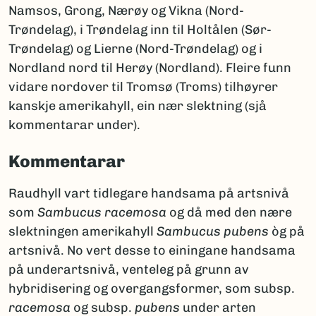
Namsos, Grong, Nærøy og Vikna (Nord-
Trøndelag), i Trøndelag inn til Holtålen (Sør-
Trøndelag) og Lierne (Nord-Trøndelag) og i
Nordland nord til Herøy (Nordland). Fleire funn
vidare nordover til Tromsø (Troms) tilhøyrer
kanskje amerikahyll, ein nær slektning (sjå
kommentarar under).
Kommentarar
Raudhyll vart tidlegare handsama på artsnivå
som
Sambucus racemosa
og då med den nære
slektningen amerikahyll
Sambucus pubens
òg på
artsnivå. No vert desse to einingane handsama
på underartsnivå, venteleg på grunn av
hybridisering og overgangsformer, som subsp.
racemosa
og subsp.
pubens
under arten