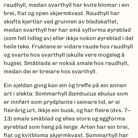
raudhyll, medan svarthyll har kvite blomar i ein
brei, flat og open skjermkvast. Raudhyll har
skafta kjertlar ved grunnen av bladskaftet,
medan svarthyll her har små sylforma øyreblad
(som fell tidleg av) eller ikkje nokon øyreblad i det
heile teke. Fruktene er vidare raude hos raudhyll
og svarte hos svarthyll (skulle vere mogeleg å
hugse). Småblada er nokså smale hos raudhyll,
medan dei er breiare hos svarthyll.
Ein sjeldan gong kan ein òg treffe på ein annan
art i slekta: Sommarhyll
Sambucus ebulus
som
er innført som prydplante i seinare tid, er ei
fleirårig urt, ikkje ein busk, og har fleire (dvs. 7–
13) smale småblad og elles store og eggforma
øyreblad som heng på lenge. Arten har ein brei,
flat og kvitbloma skjermkvast. Sommarhyll har