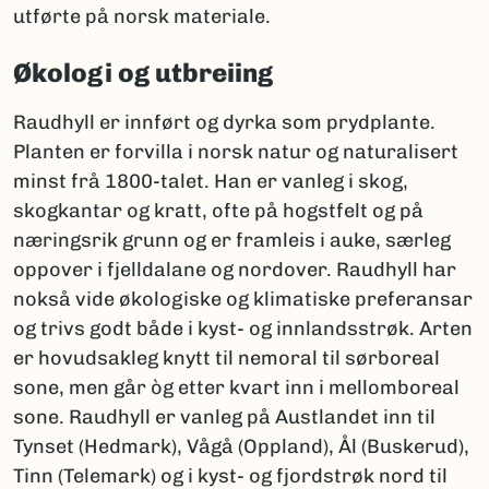
utførte på norsk materiale.
Økologi og utbreiing
Raudhyll er innført og dyrka som prydplante.
Planten er forvilla i norsk natur og naturalisert
minst frå 1800-talet. Han er vanleg i skog,
skogkantar og kratt, ofte på hogstfelt og på
næringsrik grunn og er framleis i auke, særleg
oppover i fjelldalane og nordover. Raudhyll har
nokså vide økologiske og klimatiske preferansar
og trivs godt både i kyst- og innlandsstrøk. Arten
er hovudsakleg knytt til nemoral til sørboreal
sone, men går òg etter kvart inn i mellomboreal
sone. Raudhyll er vanleg på Austlandet inn til
Tynset (Hedmark), Vågå (Oppland), Ål (Buskerud),
Tinn (Telemark) og i kyst- og fjordstrøk nord til