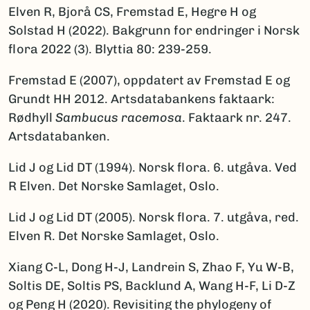
Elven R, Bjorå CS, Fremstad E, Hegre H og
Solstad H (2022). Bakgrunn for endringer i Norsk
flora 2022 (3). Blyttia 80: 239-259.
Fremstad E (2007), oppdatert av Fremstad E og
Grundt HH 2012. Artsdatabankens faktaark:
Rødhyll
Sambucus racemosa
. Faktaark nr. 247.
Artsdatabanken.
Lid J og Lid DT (1994). Norsk flora. 6. utgåva. Ved
R Elven. Det Norske Samlaget, Oslo.
Lid J og Lid DT (2005). Norsk flora. 7. utgåva, red.
Elven R. Det Norske Samlaget, Oslo.
Xiang C-L, Dong H-J, Landrein S, Zhao F, Yu W-B,
Soltis DE, Soltis PS, Backlund A, Wang H-F, Li D-Z
og Peng H (2020). Revisiting the phylogeny of