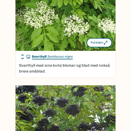
Forstørr
Svarthyll
Sambucus nigra
Svarthyll med sine kvite blomar og blad med nokså
breie småblad.