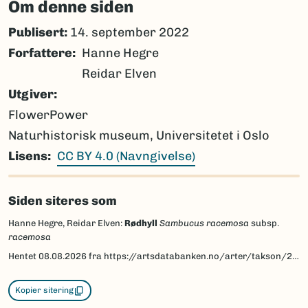
Om denne siden
Publisert:
14. september 2022
Forfattere
Hanne Hegre
Reidar Elven
Utgiver
FlowerPower
Naturhistorisk museum, Universitetet i Oslo
Lisens
CC BY 4.0 (Navngivelse)
Siden siteres som
Hanne Hegre, Reidar Elven:
Rødhyll
Sambucus racemosa
subsp.
racemosa
Hentet
08.08.2026
fra https://artsdatabanken.no/arter/takson/213195/beskrivelse
Kopier sitering