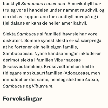
buskhyll
Sambucus racemosa
. Amerikahyll har
truleg vore i handelen under namnet raudhyll, og
ein del av rapportane for raudhyll nordpå og i
fjelldalane er kanskje heller amerikahyll.
Slekta
Sambucus
si familietilhøyrsle har vore
diskutert. Somme synest slekta er så særprega
at ho fortener ein heilt eigen familie,
Sambucaceae. Nyare handsamingar inkluderer
derimot slekta i familien Viburnaceae
(krossvedfamilien). Krossvedfamilien heitte
tidlegare moskusurtfamilien (Adoxaceae), men
innhaldet er det same, nemleg slektene
Adoxa
,
Sambucus
og
Viburnum
.
Forvekslingar