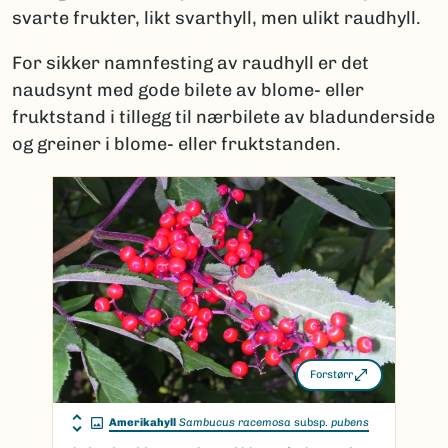
svarte frukter, likt svarthyll, men ulikt raudhyll.
For sikker namnfesting av raudhyll er det
naudsynt med gode bilete av blome- eller
fruktstand i tillegg til nærbilete av bladunderside
og greiner i blome- eller fruktstanden.
Forstørr
Amerikahyll
Sambucus racemosa
subsp.
pubens