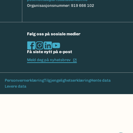
Organisasjonsnummer: 919 666 102
Følg oss på sosiale medier
Få siste nytt på e-post
(Ekstern lenke)
Meld deg på nyhetsbrev
Bunntekst
Personvernerklæring
Tilgjengelighetserklæring
Hente data
Levere data