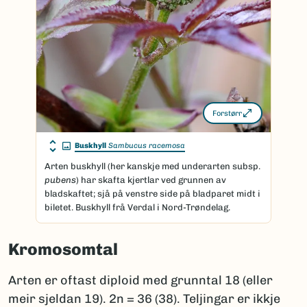
Forstørr
Buskhyll
Sambucus racemosa
Arten buskhyll (her kanskje med underarten subsp.
pubens
) har skafta kjertlar ved grunnen av
bladskaftet; sjå på venstre side på bladparet midt i
biletet. Buskhyll frå Verdal i Nord-Trøndelag.
Kromosomtal
Arten er oftast diploid med grunntal 18 (eller
meir sjeldan 19). 2n = 36 (38). Teljingar er ikkje