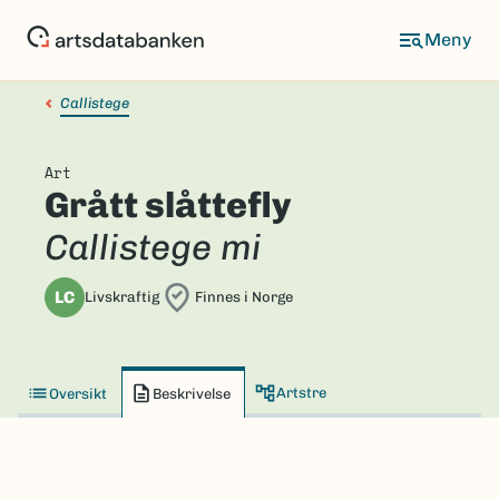
Hopp
til
hovedinnhold
Callistege
Art
Grått slåttefly
Callistege mi
LC
Livskraftig
Finnes i Norge
Artstre
Oversikt
Beskrivelse