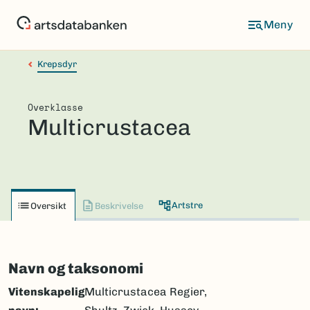
Hopp
til
hovedinnhold
Krepsdyr
Overklasse
Multicrustacea
Artstre
Oversikt
Beskrivelse
Navn og taksonomi
Vitenskapelig
Multicrustacea Regier,