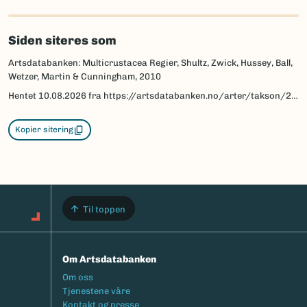
Siden siteres som
Artsdatabanken: Multicrustacea Regier, Shultz, Zwick, Hussey, Ball,
Wetzer, Martin & Cunningham, 2010
Hentet
10.08.2026
fra https://artsdatabanken.no/arter/takson/212528
Kopier sitering
Til toppen
Om Artsdatabanken
Footermeny
Om oss
Tjenestene våre
Kontakt og presse