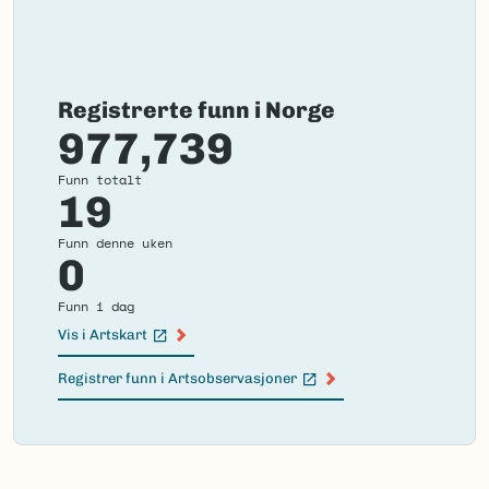
Registrerte funn i Norge
977,739
Funn totalt
19
Funn denne uken
0
Funn i dag
Vis i Artskart
(Ekstern lenke)
Registrer funn i Artsobservasjoner
(Ekstern lenke)
Failed
to