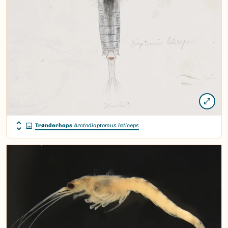
Trønderhops
Arctodiaptomus laticeps