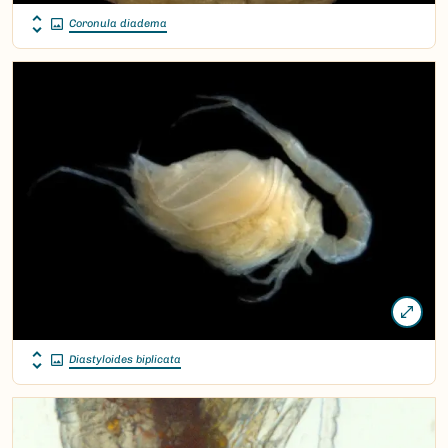
Coronula diadema
Diastyloides biplicata