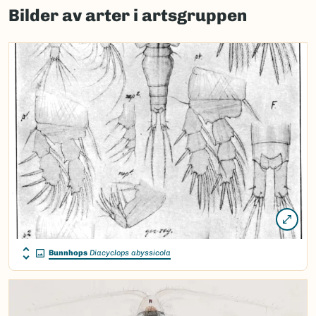
Bilder av arter i artsgruppen
load
map.
Bunnhops
Diacyclops abyssicola