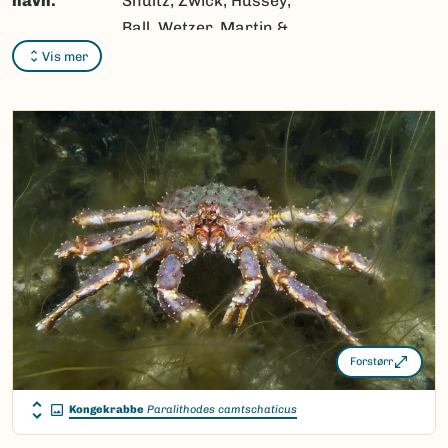
navn:
Shultz, Zwick, Hussey,
Ball, Wetzer, Martin &
Cunningham, 2010
Vis mer
Synonymer:
Ingen
Bokmål:
Ingen
Nynorsk:
Ingen
Nordsamisk/Davvisámegiella:
Ingen
Vitenskapelig navn ID:
223375
Takson ID:
212528
(Ekstern lenke)
Gå til Nortaxa for flere detaljer
Forstørr
Kongekrabbe
Paralithodes camtschaticus