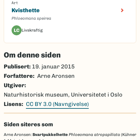
Art
Kvisthette
Phloeomana speirea
LC
Livskraftig
Om denne siden
Publisert:
19. januar 2015
Forfattere
Arne Aronsen
Utgiver
Naturhistorisk museum, Universitetet i Oslo
Lisens
CC BY 3.0 (Navngivelse)
Siden siteres som
Arne Aronsen:
Svartpukkelhette
Phloeomana atropapillata
(Kühner