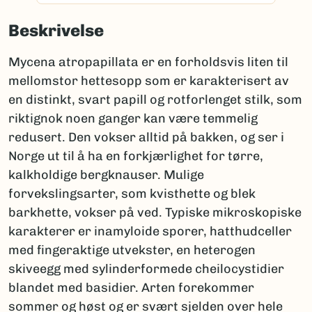
Beskrivelse
Mycena atropapillata er en forholdsvis liten til
mellomstor hettesopp som er karakterisert av
en distinkt, svart papill og rotforlenget stilk, som
riktignok noen ganger kan være temmelig
redusert. Den vokser alltid på bakken, og ser i
Norge ut til å ha en forkjærlighet for tørre,
kalkholdige bergknauser. Mulige
forvekslingsarter, som kvisthette og blek
barkhette, vokser på ved. Typiske mikroskopiske
karakterer er inamyloide sporer, hatthudceller
med fingeraktige utvekster, en heterogen
skiveegg med sylinderformede cheilocystidier
blandet med basidier. Arten forekommer
sommer og høst og er svært sjelden over hele