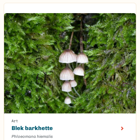
Art
Blek barkhette
Phloeomana hiemalis