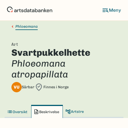
Hopp
til
hovedinnhold
Phloeomana
Art
Svartpukkelhette
Phloeomana
atropapillata
VU
Sårbar
Finnes i Norge
Artstre
Oversikt
Beskrivelse