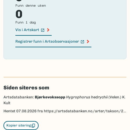
Funn denne uken
0
Funn i dag
Vis i Artskart
(Ekstern lenke)
Registrer funn i Artsobservasjoner
(Ekstern lenke)
Failed
to
load
map.
Siden siteres som
Artsdatabanken:
Bjørkevokssopp
Hygrophorus hedrychii
(Velen.) K.
Kult
Hentet
07.08.2026
fra https://artsdatabanken.no/arter/takson/212037
Kopier sitering