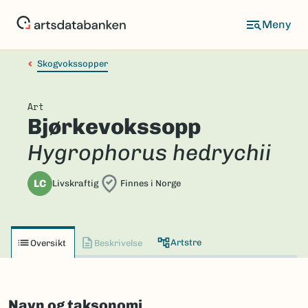
Hopp
til
hovedinnhold
Skogvokssopper
Art
Bjørkevokssopp
Hygrophorus hedrychii
LC
Livskraftig
Finnes i Norge
Artstre
Oversikt
Beskrivelse
Navn og taksonomi