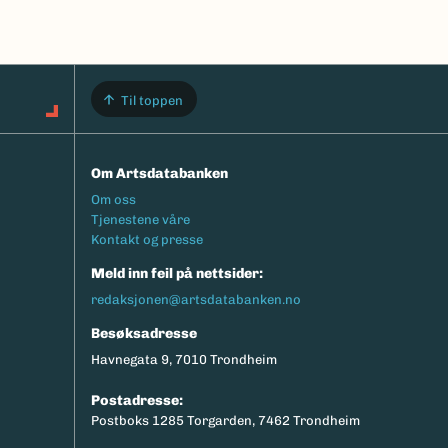
Til toppen
Om Artsdatabanken
Footermeny
Om oss
Tjenestene våre
Kontakt og presse
Meld inn feil på nettsider:
redaksjonen@artsdatabanken.no
Besøksadresse
Havnegata 9, 7010 Trondheim
Postadresse:
Postboks 1285 Torgarden, 7462 Trondheim