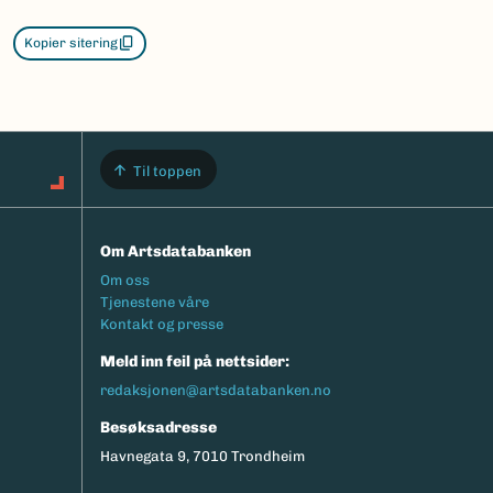
Kopier sitering
Til toppen
Om Artsdatabanken
Footermeny
Om oss
Tjenestene våre
Kontakt og presse
Meld inn feil på nettsider:
redaksjonen@artsdatabanken.no
Besøksadresse
Havnegata 9, 7010 Trondheim