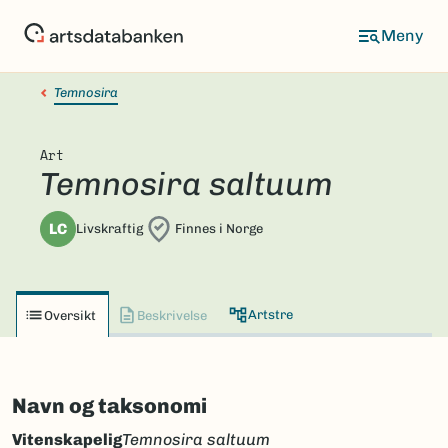
Hopp
til
hovedinnhold
Temnosira
Art
Temnosira saltuum
LC
Livskraftig
Finnes i Norge
Artstre
Oversikt
Beskrivelse
Navn og taksonomi
Vitenskapelig
Temnosira saltuum