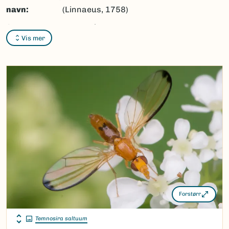
navn:
(Linnaeus, 1758)
Synonymer:
Musca saltuum
Vis mer
Linnaeus, 1758,
Palloptera saltuum
Bokmål:
Ingen
Nynorsk:
Ingen
Nordsamisk/Davvisámegiella:
Ingen
Vitenskapelig navn ID:
23424
Takson ID:
21071
(Ekstern lenke)
Gå til Nortaxa for flere detaljer
Forstørr
Temnosira saltuum