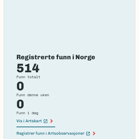
Registrerte funn i Norge
514
Funn totalt
0
Funn denne uken
0
Funn i dag
Vis i Artskart
(Ekstern lenke)
Registrer funn i Artsobservasjoner
(Ekstern lenke)