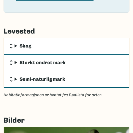
Failed
to
Levested
load
map.
Skog
Sterkt endret mark
Semi-naturlig mark
Habitatinformasjonen er hentet fra Rødlista for arter.
Bilder