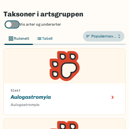
Taksoner i artsgruppen
Vis arter og underarter
Populærnavn A-Å
Rutenett
Tabell
Slekt
Aulogastromyia
Aulogastromyia