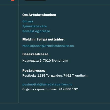
Om Artsdatabanken
Footermeny
Om oss
Tjenestene våre
Kontakt og presse
Meld inn feil på nettsider:
redaksjonen@artsdatabanken.no
Besøksadresse
Havnegata 9, 7010 Trondheim
Postadresse:
Postboks 1285 Torgarden, 7462 Trondheim
postmottak@artsdatabanken.no
Organisasjonsnummer: 919 666 102