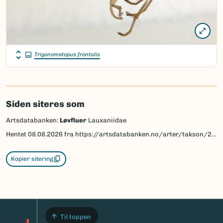
Trigonometopus frontalis
Siden siteres som
Artsdatabanken:
Løvfluer
Lauxaniidae
Hentet
08.08.2026
fra https://artsdatabanken.no/arter/takson/20972
Kopier sitering
Til toppen