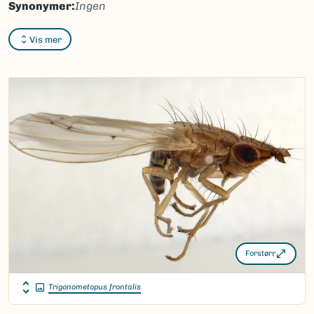
Synonymer:
Ingen
Bokmål:
løvfluer
Vis mer
Nynorsk:
lauvfluger
Nordsamisk/Davvisámegiella:
Ingen
Vitenskapelig navn ID:
23325
Takson ID:
20972
(Ekstern lenke)
Gå til Nortaxa for flere detaljer
Forstørr
Trigonometopus frontalis