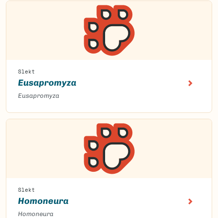
Slekt
Eusapromyza
Eusapromyza
Slekt
Homoneura
Homoneura