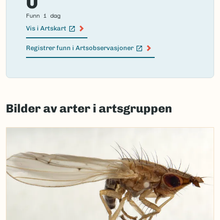
0
Funn i dag
Vis i Artskart
(Ekstern lenke)
Registrer funn i Artsobservasjoner
(Ekstern lenke)
Failed
to
Bilder av arter i artsgruppen
load
map.