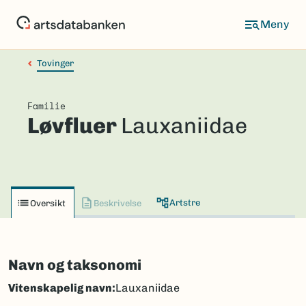
Hopp
til
hovedinnhold
Tovinger
Familie
Løvfluer
Lauxaniidae
Artstre
Oversikt
Beskrivelse
Navn og taksonomi
Vitenskapelig navn:
Lauxaniidae