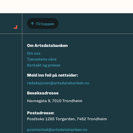
Til toppen
Om Artsdatabanken
Footermeny
Om oss
Tjenestene våre
Kontakt og presse
Meld inn feil på nettsider:
redaksjonen@artsdatabanken.no
Besøksadresse
Havnegata 9, 7010 Trondheim
Postadresse:
Postboks 1285 Torgarden, 7462 Trondheim
postmottak@artsdatabanken.no