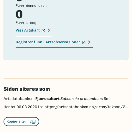
Funn denne uken
0
Funn i dag
Vis i Artskart
(Ekstern lenke)
Registrer funn i Artsobservasjoner
(Ekstern lenke)
Failed
to
load
map.
Siden siteres som
Artsdatabanken:
Fjæresalturt
Salicornia procumbens
Sm.
Hentet
06.08.2026
fra https://artsdatabanken.no/arter/takson/209288
Kopier sitering