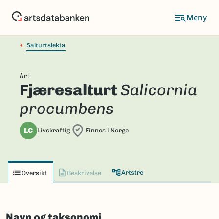
Hopp
til
hovedinnhold
Salturtslekta
Art
Fjæresalturt
Salicornia
procumbens
LC
Livskraftig
Finnes i Norge
Artstre
Oversikt
Beskrivelse
Navn og taksonomi