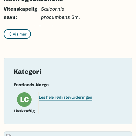
Vitenskapelig
Salicornia
navn:
procumbens
Sm.
Synonymer:
Salicornia
Vis mer
dolichostachya
subsp.
strictissima
(Gram)
P.W.Ball,
Salicornia
leiosperma
Gram,
Salicornia stricta
Kategori
D.König non Willd. ex
Steud.,
Salicornia
Fastlands-Norge
strictissima
Gram,
LC
Les hele rødlistevurderingen
Salicornia
dolichostachya
auct.
Livskraftig
non Moss,
Salicornia
herbacea
var.
stricta
Poir. ex G.Mey