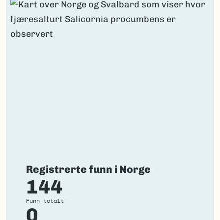
Bokmål:
fjæresalturt
Nynorsk:
fjøresalturt
Nordsamisk/Davvisámegiella:
Ingen
Vitenskapelig navn ID:
143556
Takson ID:
209288
(Ekstern lenke)
Gå til Nortaxa for flere detaljer
Registrerte funn i Norge
144
Funn totalt
0