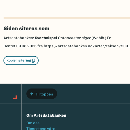
Siden siteres som
Artsdatabanken:
Svartmispel
Cotoneaster niger
(Wahlb.) Fr.
Hentet
09.08.2026
fra https://artsdatabanken.no/arter/takson/209247
Kopier sitering
Til toppen
Om Artsdatabanken
Footermeny
Om oss
Tjenestene våre