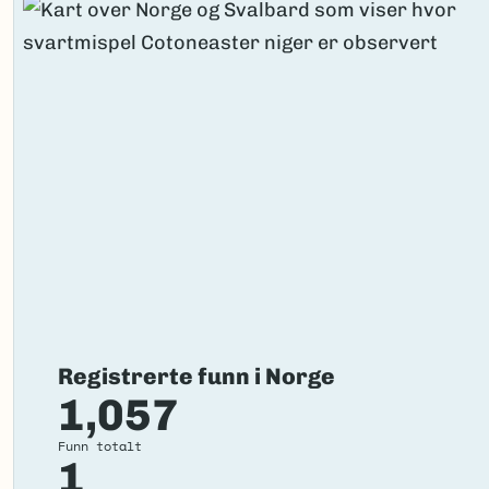
(Ekstern lenke)
Gå til Nortaxa for flere detaljer
Registrerte funn i Norge
1,057
Funn totalt
1