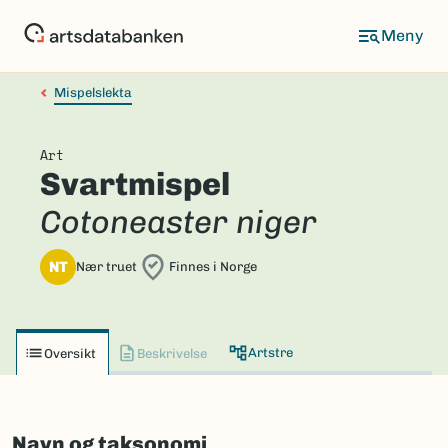
Hopp
til
hovedinnhold
Mispelslekta
Art
Svartmispel
Cotoneaster niger
NT
Nær truet
Finnes i Norge
Artstre
Oversikt
Beskrivelse
Navn og taksonomi