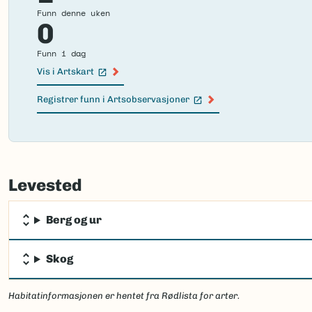
Funn denne uken
0
Funn i dag
Vis i Artskart
(Ekstern lenke)
Registrer funn i Artsobservasjoner
(Ekstern lenke)
Failed
to
Levested
load
map.
Berg og ur
Skog
Habitatinformasjonen er hentet fra Rødlista for arter.