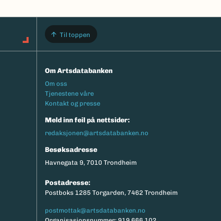
Til toppen
Om Artsdatabanken
Footermeny
Om oss
Tjenestene våre
Kontakt og presse
Meld inn feil på nettsider:
redaksjonen@artsdatabanken.no
Besøksadresse
Havnegata 9, 7010 Trondheim
Postadresse:
Postboks 1285 Torgarden, 7462 Trondheim
postmottak@artsdatabanken.no
Organisasjonsnummer: 919 666 102