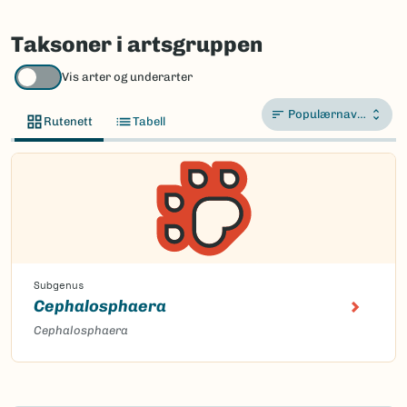
Taksoner i artsgruppen
Vis arter og underarter
Populærnavn A-Å
Rutenett
Tabell
Subgenus
Cephalosphaera
Cephalosphaera
Content loaded.