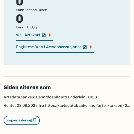
0
Funn denne uken
0
Funn i dag
Vis i Artskart
(Ekstern lenke)
Registrer funn i Artsobservasjoner
(Ekstern lenke)
Failed
to
load
Siden siteres som
map.
Artsdatabanken:
Cephalosphaera
Enderlein, 1936
Hentet
08.08.2026
fra https://artsdatabanken.no/arter/takson/20858
Kopier sitering