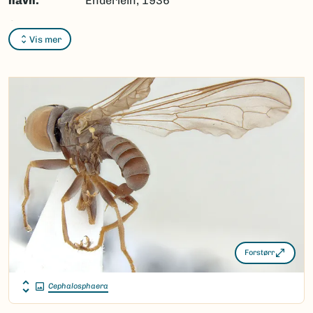
navn:
Enderlein, 1936
Synonymer:
Ingen
Vis mer
Bokmål:
Ingen
Nynorsk:
Ingen
Nordsamisk/Davvisámegiella:
Ingen
Vitenskapelig navn ID:
23211
Takson ID:
20858
(Ekstern lenke)
Gå til Nortaxa for flere detaljer
Forstørr
Cephalosphaera