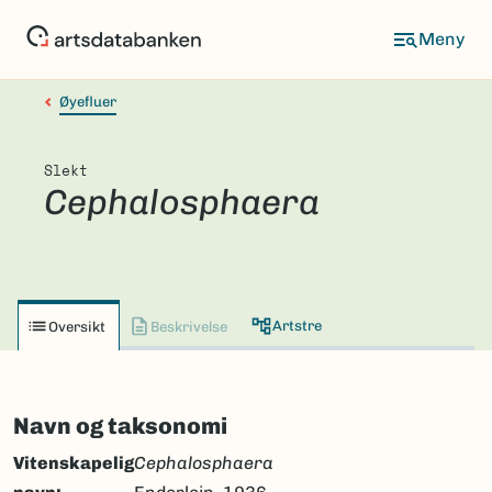
Hopp
til
hovedinnhold
Øyefluer
Slekt
Cephalosphaera
Artstre
Oversikt
Beskrivelse
Navn og taksonomi
Vitenskapelig
Cephalosphaera