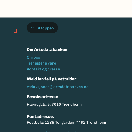
Til toppen
Om Artsdatabanken
Footermeny
Om oss
Tjenestene våre
Kontakt og presse
Meld inn feil på nettsider:
redaksjonen@artsdatabanken.no
Besøksadresse
Havnegata 9, 7010 Trondheim
Postadresse:
Postboks 1285 Torgarden, 7462 Trondheim