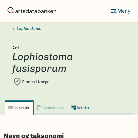
Hopp
til
hovedinnhold
Lophiostoma
Art
Lophiostoma
fusisporum
Finnes i Norge
Artstre
Oversikt
Beskrivelse
Navn og taksonomi