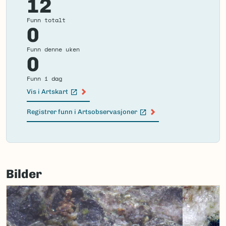
12
Funn totalt
0
Funn denne uken
0
Funn i dag
Vis i Artskart
(Ekstern lenke)
Registrer funn i Artsobservasjoner
(Ekstern lenke)
Failed
to
Bilder
load
map.