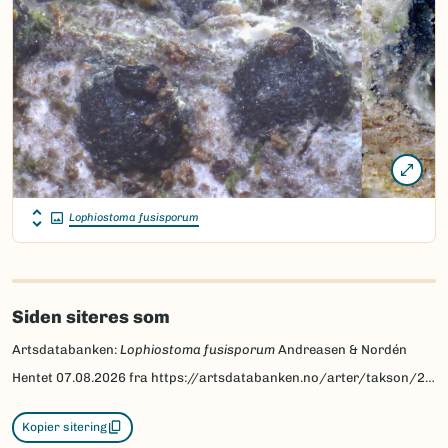
Lophiostoma fusisporum
Siden siteres som
Artsdatabanken:
Lophiostoma fusisporum
Andreasen & Nordén
Hentet
07.08.2026
fra https://artsdatabanken.no/arter/takson/206864
Kopier sitering